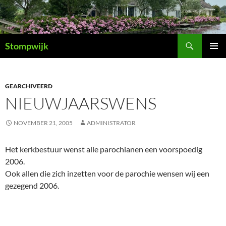
Ga
naar
de
Zoeken
inhoud
Stompwijk
PRIMAI
MENU
GEARCHIVEERD
NIEUWJAARSWENS
NOVEMBER 21, 2005
ADMINISTRATOR
Het kerkbestuur wenst alle parochianen een voorspoedig
2006.
Ook allen die zich inzetten voor de parochie wensen wij een
gezegend 2006.