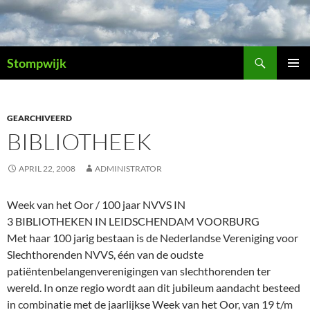
Ga
naar
de
Zoeken
inhoud
Stompwijk
PRIMAI
MENU
GEARCHIVEERD
BIBLIOTHEEK
APRIL 22, 2008
ADMINISTRATOR
Week van het Oor / 100 jaar NVVS IN
3 BIBLIOTHEKEN IN LEIDSCHENDAM VOORBURG
Met haar 100 jarig bestaan is de Nederlandse Vereniging voor
Slechthorenden NVVS, één van de oudste
patiëntenbelangenverenigingen van slechthorenden ter
wereld. In onze regio wordt aan dit jubileum aandacht besteed
in combinatie met de jaarlijkse Week van het Oor, van 19 t/m