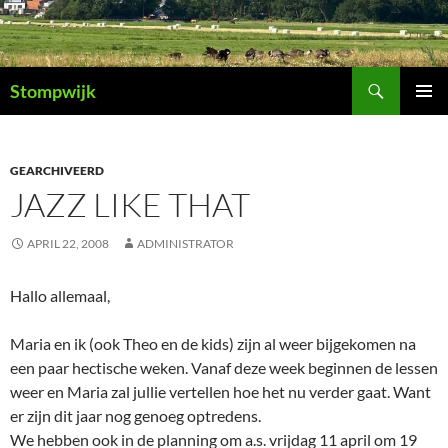
Ga
naar
de
Zoeken
inhoud
Stompwijk
PRIMAI
MENU
GEARCHIVEERD
JAZZ LIKE THAT
APRIL 22, 2008
ADMINISTRATOR
Hallo allemaal,
Maria en ik (ook Theo en de kids) zijn al weer bijgekomen na
een paar hectische weken. Vanaf deze week beginnen de lessen
weer en Maria zal jullie vertellen hoe het nu verder gaat. Want
er zijn dit jaar nog genoeg optredens.
We hebben ook in de planning om a.s. vrijdag 11 april om 19