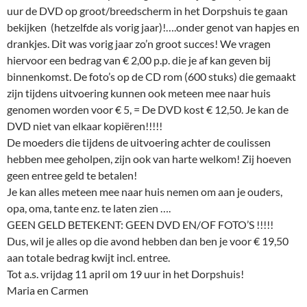
uur de DVD op groot/breedscherm in het Dorpshuis te gaan
bekijken (hetzelfde als vorig jaar)!….onder genot van hapjes en
drankjes. Dit was vorig jaar zo’n groot succes! We vragen
hiervoor een bedrag van € 2,00 p.p. die je af kan geven bij
binnenkomst. De foto’s op de CD rom (600 stuks) die gemaakt
zijn tijdens uitvoering kunnen ook meteen mee naar huis
genomen worden voor € 5, = De DVD kost € 12,50. Je kan de
DVD niet van elkaar kopiëren!!!!!
De moeders die tijdens de uitvoering achter de coulissen
hebben mee geholpen, zijn ook van harte welkom! Zij hoeven
geen entree geld te betalen!
Je kan alles meteen mee naar huis nemen om aan je ouders,
opa, oma, tante enz. te laten zien ….
GEEN GELD BETEKENT: GEEN DVD EN/OF FOTO’S !!!!!
Dus, wil je alles op die avond hebben dan ben je voor € 19,50
aan totale bedrag kwijt incl. entree.
Tot a.s. vrijdag 11 april om 19 uur in het Dorpshuis!
Maria en Carmen