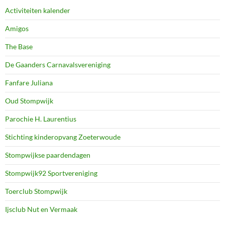
Activiteiten kalender
Amigos
The Base
De Gaanders Carnavalsvereniging
Fanfare Juliana
Oud Stompwijk
Parochie H. Laurentius
Stichting kinderopvang Zoeterwoude
Stompwijkse paardendagen
Stompwijk92 Sportvereniging
Toerclub Stompwijk
Ijsclub Nut en Vermaak