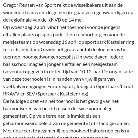
Gregor Rensen van Sport reikt de wisselbekers uit aan de
winnende teams die de gemeente gaan vertegenwoordigen op
de regiofinale van de KNVB op 14 mei.
Op woensdag 9 april vindt het toernooi voor de jongens
elftallen plaats op sportpark ’t Loo te Voorburg en voor de
meisjesteams op woensdag 16 april op sportpark Kastelenring
te Leidschendam. Gezien het groot aantal deelnemers is het
toernooi noodgedwongen gesplitst in twee dagen. Iedere
basisschool mag één jongens elftal en één meisjesteam
(zevental) opgeven in de leeftijd van 10 12 jaar. De organisatie
van deze toernooien is in handen van vrijwilligers van
voetbalverenigingen Forum Sport, Tonegido (Sportpark ’t Loo)
RKAVV en SEV (Sportpark Kastelenring).
De huidige opzet van het toernooi is het gevolg van het
harmoniseren van beleid tussen de twee voormalige
gemeenten. Op vele terreinen is inmiddels een
geharmoniseerd beleid van de gemeente tot stand gekomen.
Met deze eerste gezamenlijke schoolvoetbaltoernooien is nu
ook op het beleidsterrein Sport deze slag gemaakt.