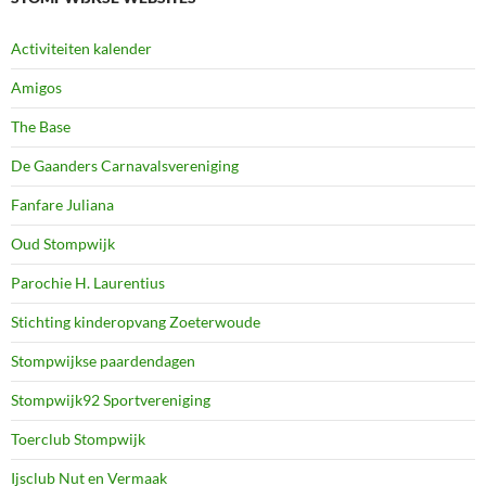
Activiteiten kalender
Amigos
The Base
De Gaanders Carnavalsvereniging
Fanfare Juliana
Oud Stompwijk
Parochie H. Laurentius
Stichting kinderopvang Zoeterwoude
Stompwijkse paardendagen
Stompwijk92 Sportvereniging
Toerclub Stompwijk
Ijsclub Nut en Vermaak