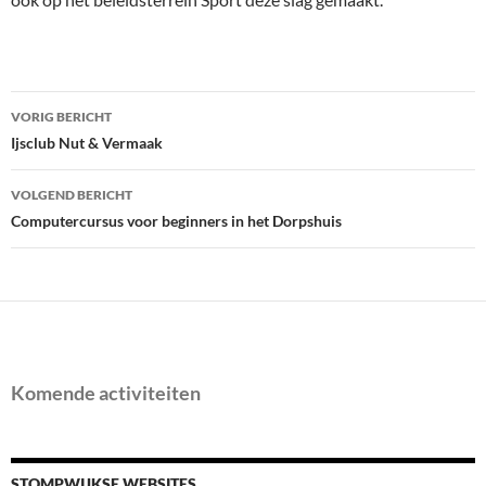
Bericht
VORIG BERICHT
navigatie
Ijsclub Nut & Vermaak
VOLGEND BERICHT
Computercursus voor beginners in het Dorpshuis
Komende activiteiten
STOMPWIJKSE WEBSITES