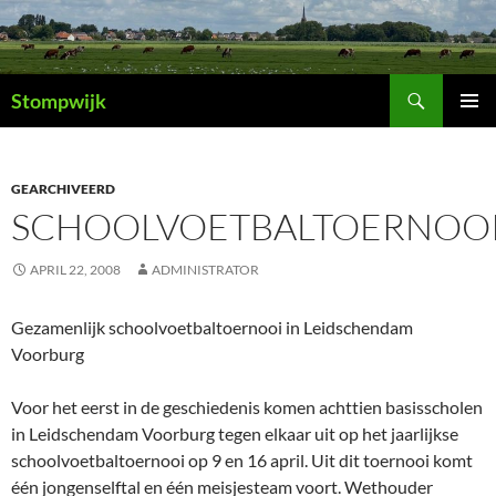
Ga
naar
de
Zoeken
inhoud
Stompwijk
PRIMAI
MENU
GEARCHIVEERD
SCHOOLVOETBALTOERNOO
APRIL 22, 2008
ADMINISTRATOR
Gezamenlijk schoolvoetbaltoernooi in Leidschendam
Voorburg
Voor het eerst in de geschiedenis komen achttien basisscholen
in Leidschendam Voorburg tegen elkaar uit op het jaarlijkse
schoolvoetbaltoernooi op 9 en 16 april. Uit dit toernooi komt
één jongenselftal en één meisjesteam voort. Wethouder