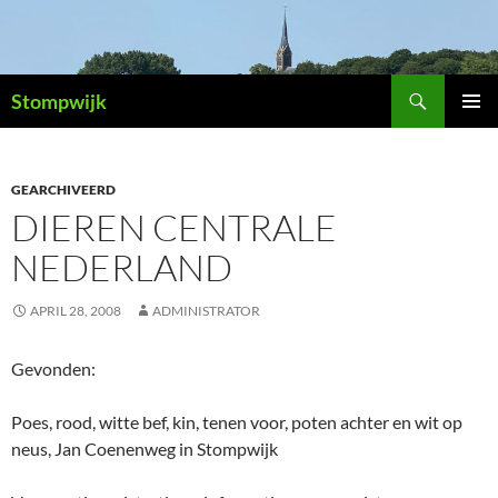
Ga
naar
de
Zoeken
inhoud
Stompwijk
PRIMAI
MENU
GEARCHIVEERD
DIEREN CENTRALE
NEDERLAND
APRIL 28, 2008
ADMINISTRATOR
Gevonden:
Poes, rood, witte bef, kin, tenen voor, poten achter en wit op
neus, Jan Coenenweg in Stompwijk