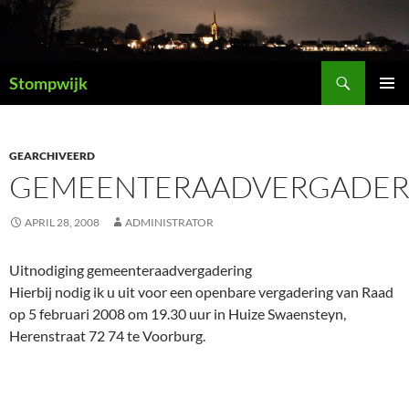
Ga
naar
de
Zoeken
inhoud
Stompwijk
PRIMAI
MENU
GEARCHIVEERD
GEMEENTERAADVERGADER
APRIL 28, 2008
ADMINISTRATOR
Uitnodiging gemeenteraadvergadering
Hierbij nodig ik u uit voor een openbare vergadering van Raad
op 5 februari 2008 om 19.30 uur in Huize Swaensteyn,
Herenstraat 72 74 te Voorburg.