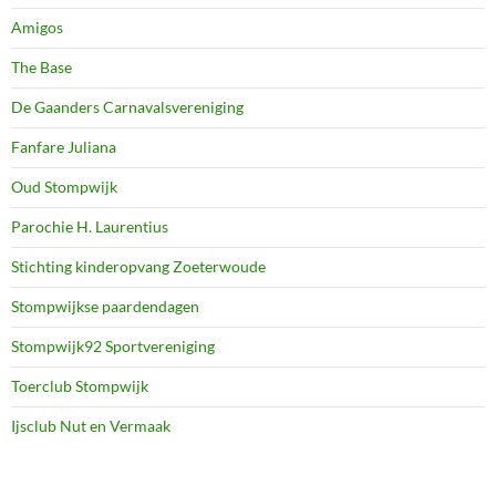
Amigos
The Base
De Gaanders Carnavalsvereniging
Fanfare Juliana
Oud Stompwijk
Parochie H. Laurentius
Stichting kinderopvang Zoeterwoude
Stompwijkse paardendagen
Stompwijk92 Sportvereniging
Toerclub Stompwijk
Ijsclub Nut en Vermaak