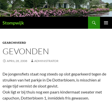
Ga
naar
de
Zoeken
inhoud
Stompwijk
PRIMAI
MENU
GEARCHIVEERD
GEVONDEN
APRIL 28, 2008
ADMINISTRATOR
De jongensfiets staat nog steeds op slot geparkeerd tegen de
struiken van het parkje in De Dotterbloem, is misschien al
enige tijd vermist de sloot gevist.
Ook ligt er bij thuis nog een paars kindermaat sweater met
capuchon, Dotterbloem 1, inmiddels fris gewassen.