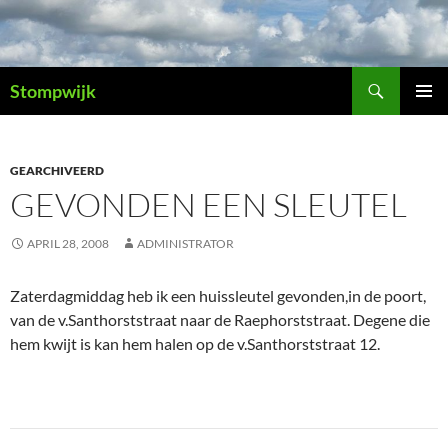
Ga
naar
de
Zoeken
inhoud
Stompwijk
PRIMAI
MENU
GEARCHIVEERD
GEVONDEN EEN SLEUTEL
APRIL 28, 2008
ADMINISTRATOR
Zaterdagmiddag heb ik een huissleutel gevonden,in de poort,
van de v.Santhorststraat naar de Raephorststraat. Degene die
hem kwijt is kan hem halen op de v.Santhorststraat 12.
Bericht