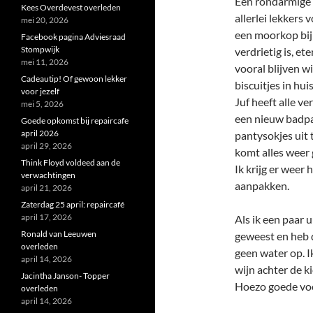
Een rondarmige b
Kees Overdevest overleden
allerlei lekkers 
mei 20, 2026
een moorkop bij v
Facebook pagina Adviesraad
Stompwijk
verdrietig is, et
mei 11, 2026
vooral blijven w
Cadeautip! Of gewoon lekker
biscuitjes in huis
voor jezelf
Juf heeft alle v
mei 5, 2026
een nieuw badpak
Goede opkomst bij repaircafe
april 2026
pantysokjes uit 
april 29, 2026
komt alles weer 
Think Floyd voldeed aan de
Ik krijg er weer
verwachtingen
aanpakken.
april 21, 2026
Zaterdag 25 april: repaircafé
april 17, 2026
Als ik een paar u
Ronald van Leeuwen
geweest en heb d
overleden
geen water op. I
april 14, 2026
wijn achter de k
Jacintha Janson- Topper
Hoezo goede voo
overleden
april 14, 2026