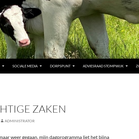
SOCIALE MEDIA
DORPSPUNT
ADVIESRAAD STOMPWIJK
Z
HTIGE ZAKEN
ADMINISTRATOR
aar weer gegaan, mijn dagprogramma liet het bijna