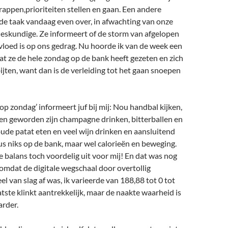
hrappen,prioriteiten stellen en gaan. Een andere
de taak vandaag even over, in afwachting van onze
deskundige. Ze informeert of de storm van afgelopen
vloed is op ons gedrag. Nu hoorde ik van de week een
at ze de hele zondag op de bank heeft gezeten en zich
bijten, want dan is de verleiding tot het gaan snoepen
 op zondag’ informeert juf bij mij: Nou handbal kijken,
en geworden zijn champagne drinken, bitterballen en
ude patat eten en veel wijn drinken en aansluitend
dus niks op de bank, maar wel calorieën en beweging.
e balans toch voordelig uit voor mij! En dat was nog
omdat de digitale wegschaal door overtollig
 van slag af was, ik varieerde van 188,88 tot 0 tot
aatste klinkt aantrekkelijk, maar de naakte waarheid is
arder.