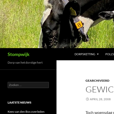
Ga
naar
de
inhoud
Zoeken
Stompwijk
DORPSKETTING
POLL’S
Dorp van het dorstige hert
GEARCHIVEERD
Zoeken
GEWIC
naar:
APRIL 28, 2008
LAATSTE NIEUWS
Kees van den Bos overleden
Toch woensdag m