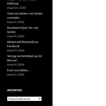
Millenaar
maart 21, 2026
Trees van Santen- van Santen
overleden
maart 9, 2026
Rouwkaart Sjaan Tas- van
Santen
maart 9, 2026
Adviesraad Stompwijk op
Facebook
maart 9, 2026
Verslag van het debat van 26
februari
maart 9, 2026
Even voorstellen…
maart 2, 2026
ARCHIEVEN
Archieven