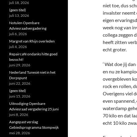
juli 18, 2026
niet toe, dus sc
(geen titel)
invalster neemt 
juli 13, 2026
eigen ervarings
Notulen Openbare
week nog van in
Adviesraadvergadering
juli 6, 2026
collega zeggen d
Margret van Rhijn overleden
heeft zitten ver
juli 4, 2026
echt groter.
Repaircafé ondanks hitte goed
bezocht!
‘ Wat doe jij dan
juni 29, 2026
en nu ze kampio
Nederland Tunesië niet in het
Dorpspunt
overgebleven ko
juni 22, 2026
rock en rollen, 
(geen titel)
Overigens viel d
juni 15, 2026
even spannend, 
Uitnodiging Openbare
waterdamp geheel
Adviesraad vergadering 25 juni
juni 8, 2026
70 kilo en dat l
Aangepast verslag
echt 10 kilo zwa
Gebiedsprogramma Stompwijk
mei 28, 2026