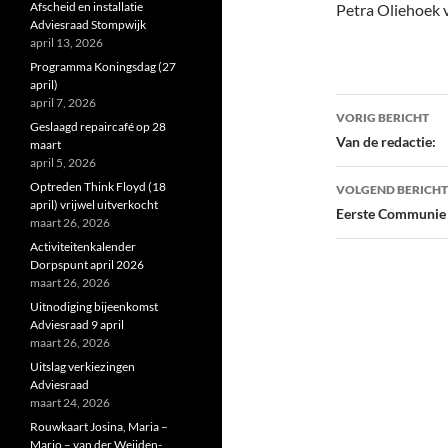
Afscheid en installatie
Petra Oliehoek 
Adviesraad Stompwijk
april 13, 2026
Programma Koningsdag (27
april)
Bericht
april 7, 2026
VORIG BERICHT
Geslaagd repaircafé op 28
navigatie
Van de redactie:
maart
april 5, 2026
Optreden Think Floyd (18
VOLGEND BERICHT
april) vrijwel uitverkocht
Eerste Communie
maart 26, 2026
Activiteitenkalender
Dorpspunt april 2026
maart 26, 2026
Uitnodiging bijeenkomst
Adviesraad 9 april
maart 26, 2026
Uitslag verkiezingen
Adviesraad
maart 24, 2026
Rouwkaart Josina, Maria –
Marjo – van der Weijden-