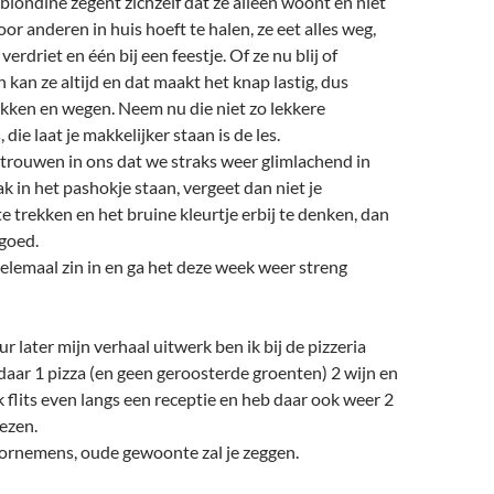
londine zegent zichzelf dat ze alleen woont en niet
voor anderen in huis hoeft te halen, ze eet alles weg,
erdriet en één bij een feestje. Of ze nu blij of
en kan ze altijd en dat maakt het knap lastig, dus
ikken en wegen. Neem nu die niet zo lekkere
, die laat je makkelijker staan is de les.
ertrouwen in ons dat we straks weer glimlachend in
 in het pashokje staan, vergeet dan niet je
te trekken en het bruine kleurtje erbij te denken, dan
goed.
 helemaal zin in en ga het deze week weer streng
ur later mijn verhaal uitwerk ben ik bij de pizzeria
aar 1 pizza (en geen geroosterde groenten) 2 wijn en
k flits even langs een receptie en heb daar ook weer 2
iezen.
rnemens, oude gewoonte zal je zeggen.