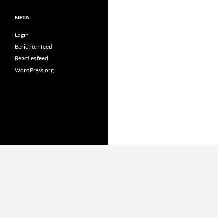
META
Login
Berichten feed
Reacties feed
WordPress.org