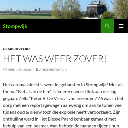
Ga
naar
de
Zoeken
inhoud
Stompwijk
PRIMAI
MENU
GEARCHIVEERD
HET WAS WEER ZOVER!
APRIL 28, 2008
ADMINISTRATOR
Het carnavalsfeest is weer losgebarsten in Stompwijk! Met als
thema “Net als in de film” is iedereen weer flink aan de slag
gegaan. Zelfs “Peter R. De Vriezz” van tvzender ZZ6 was in het
dorp met een reportagewagen aanwezig om aan te tonen wie
tijdens oud & nieuw toch die explosie heeft veroorzaakt. Zijn
onthulling werd in Het Blesse Paard kenbaar gemaakt met
behulp van een beamer. Wat hebben de mannen tijdens hun