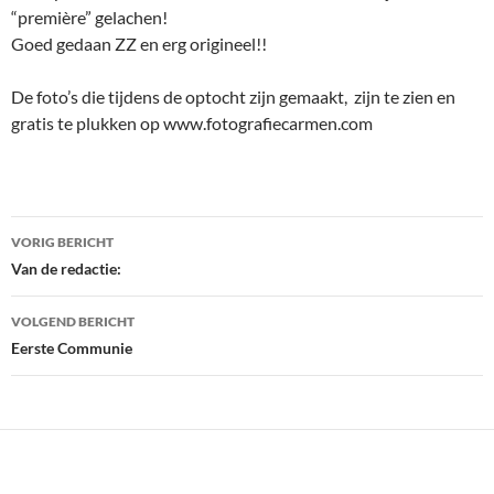
“première” gelachen!
Goed gedaan ZZ en erg origineel!!
De foto’s die tijdens de optocht zijn gemaakt, zijn te zien en
gratis te plukken op www.fotografiecarmen.com
Bericht
VORIG BERICHT
navigatie
Van de redactie:
VOLGEND BERICHT
Eerste Communie