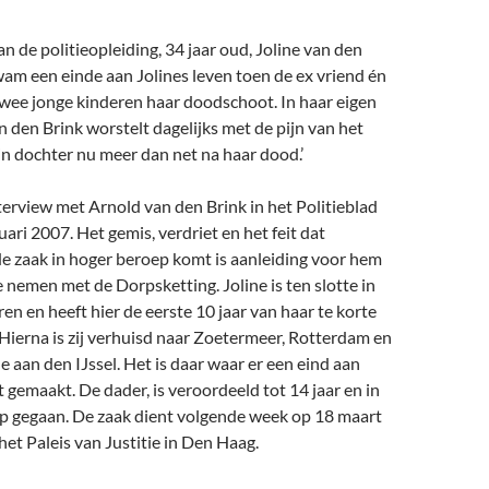
 de politieopleiding, 34 jaar oud, Joline van den
am een einde aan Jolines leven toen de ex vriend én
twee jonge kinderen haar doodschoot. In haar eigen
 den Brink worstelt dagelijks met de pijn van het
ijn dochter nu meer dan net na haar dood.’
terview met Arnold van den Brink in het Politieblad
uari 2007. Het gemis, verdriet en het feit dat
e zaak in hoger beroep komt is aanleiding voor hem
 nemen met de Dorpsketting. Joline is ten slotte in
n en heeft hier de eerste 10 jaar van haar te korte
Hierna is zij verhuisd naar Zoetermeer, Rotterdam en
le aan den IJssel. Het is daar waar er een eind aan
 gemaakt. De dader, is veroordeeld tot 14 jaar en in
p gegaan. De zaak dient volgende week op 18 maart
het Paleis van Justitie in Den Haag.