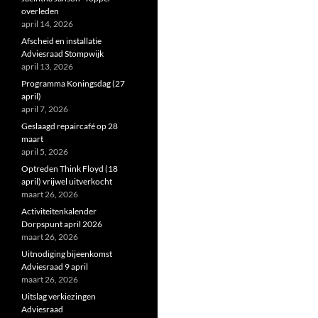
overleden
april 14, 2026
Afscheid en installatie
Adviesraad Stompwijk
april 13, 2026
Programma Koningsdag (27
april)
april 7, 2026
Geslaagd repaircafé op 28
maart
april 5, 2026
Optreden Think Floyd (18
april) vrijwel uitverkocht
maart 26, 2026
Activiteitenkalender
Dorpspunt april 2026
maart 26, 2026
Uitnodiging bijeenkomst
Adviesraad 9 april
maart 26, 2026
Uitslag verkiezingen
Adviesraad