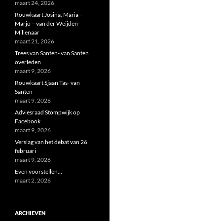
maart 24, 2026
Rouwkaart Josina, Maria –
Marjo – van der Weijden-
Millenaar
maart 21, 2026
Trees van Santen- van Santen
overleden
maart 9, 2026
Rouwkaart Sjaan Tas- van
Santen
maart 9, 2026
Adviesraad Stompwijk op
Facebook
maart 9, 2026
Verslag van het debat van 26
februari
maart 9, 2026
Even voorstellen…
maart 2, 2026
ARCHIEVEN