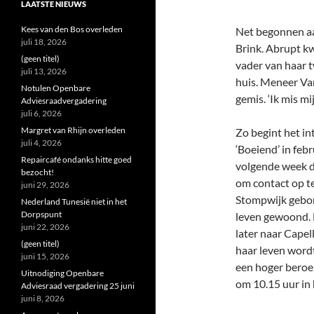
LAATSTE NIEUWS
Kees van den Bos overleden
Net begonnen aan
juli 18, 2026
Brink. Abrupt kw
(geen titel)
vader van haar 
juli 13, 2026
huis. Meneer Van
Notulen Openbare
gemis. ‘Ik mis m
Adviesraadvergadering
juli 6, 2026
Margret van Rhijn overleden
Zo begint het in
juli 4, 2026
‘Boeiend’ in febr
Repaircafé ondanks hitte goed
volgende week d
bezocht!
om contact op te
juni 29, 2026
Stompwijk gebore
Nederland Tunesië niet in het
Dorpspunt
leven gewoond. 
juni 22, 2026
later naar Capel
(geen titel)
haar leven wordt
juni 15, 2026
een hoger beroe
Uitnodiging Openbare
om 10.15 uur in 
Adviesraad vergadering 25 juni
juni 8, 2026