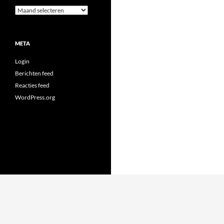
Archieven
META
Login
Berichten feed
Reacties feed
WordPress.org