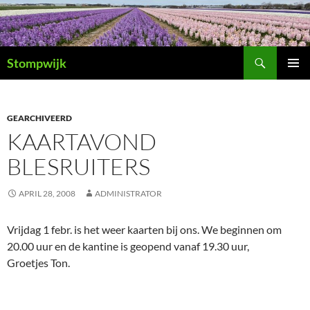
Ga
naar
de
Zoeken
inhoud
Stompwijk
PRIMAI
MENU
GEARCHIVEERD
KAARTAVOND
BLESRUITERS
APRIL 28, 2008
ADMINISTRATOR
Vrijdag 1 febr. is het weer kaarten bij ons. We beginnen om
20.00 uur en de kantine is geopend vanaf 19.30 uur,
Groetjes Ton.