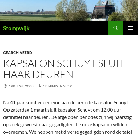
Ga
naar
de
Zoeken
inhoud
Stompwijk
PRIMAI
MENU
GEARCHIVEERD
KAPSALON SCHUYT SLUIT
HAAR DEUREN
APRIL 28, 2008
ADMINISTRATOR
Na 41 jaar komt er een eind aan de periode kapsalon Schuyt
Op zaterdag 1 maart sluit kapsalon Schuyt om 12.00 uur
definitief haar deuren. De afgelopen periodes zijn wij naarstig
op zoek geweest naar gegadigden die onze kapsalon wilden
overnemen. We hebben met diverse gegadigden rond de tafel