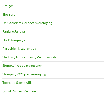
Amigos
The Base
De Gaanders Carnavalsvereniging
Fanfare Juliana
Oud Stompwijk
Parochie H. Laurentius
Stichting kinderopvang Zoeterwoude
Stompwijkse paardendagen
Stompwijk92 Sportvereniging
Toerclub Stompwijk
Ijsclub Nut en Vermaak