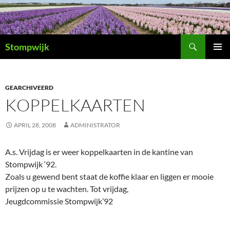
Ga
naar
de
Zoeken
inhoud
Stompwijk
PRIMAI
MENU
GEARCHIVEERD
KOPPELKAARTEN
APRIL 28, 2008
ADMINISTRATOR
A.s. Vrijdag is er weer koppelkaarten in de kantine van
Stompwijk ‘92.
Zoals u gewend bent staat de koffie klaar en liggen er mooie
prijzen op u te wachten. Tot vrijdag,
Jeugdcommissie Stompwijk’92