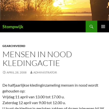
Ga
naar
de
inhoud
Zoeken
Stompwijk
PRIMAI
MENU
GEARCHIVEERD
MENSEN IN NOOD
KLEDINGACTIE
APRIL 28, 2008
ADMINISTRATOR
De halfjaarlijkse kledinginzameling mensen in nood wordt
gehouden op:
Vrijdag 11 april van 13.00 tot 17.00 u.
Zaterdag 12 april van 9.00 tot 12.00 u.
U kunt de kleding in gesloten zakken of dozen inleveren bij W.