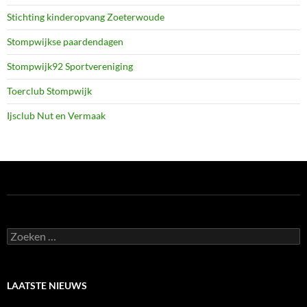
Stichting kinderopvang Zoeterwoude
Stompwijkse paardendagen
Stompwijk92 Sportvereniging
Toerclub Stompwijk
Ijsclub Nut en Vermaak
Zoeken
naar:
LAATSTE NIEUWS