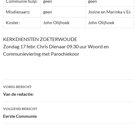
Communie hulp:
geen
geen
Misdienaars:
geen
Josine en Marinka v Es
Koster:
John Olijhoek
John Olijhoek
KERKDIENSTEN ZOETERWOUDE
Zondag 17 febr. Chris Dienaar 09.30 uur Woord en
Communieviering met Parochiekoor
Bericht
VORIG BERICHT
navigatie
Van de redactie:
VOLGEND BERICHT
Eerste Communie