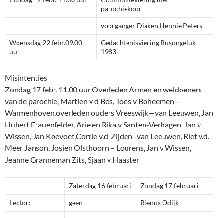
parochiekoor
voorganger Diaken Hennie Peters
Woensdag 22 febr.09.00
Gedachtenisviering Busongeluk
uur
1983
Misintenties
Zondag 17 febr. 11.00 uur Overleden Armen en weldoeners
van de parochie, Martien v d Bos, Toos v Boheemen –
Warmenhoven,overleden ouders Vreeswijk—van Leeuwen, Jan
Hubert Frauenfelder, Arie en Rika v Santen-Verhagen, Jan v
Wissen, Jan Koevoet,Corrie v.d. Zijden–van Leeuwen, Riet v.d.
Meer Janson, Josien Olsthoorn – Lourens, Jan v Wissen,
Jeanne Granneman Zits, Sjaan v Haaster
Zaterdag 16 februari
Zondag 17 februari
Lector:
geen
Rienus Odijk