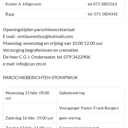
Koster A .Hilgersom
tel 071 5801563
B.g.g.
tel. 071 5804342
Openingstijden parochiesecretariaat
E mail : sintlaurentius@hotmail.com
Maandag, woensdag en vrijdag van 10.00 12.00 uur
Verzorging begrafenissen en crematies
De heer C.G J. Onderwater, tel. 079 3422906
e mail: info@cuo zm.nl
PAROCHIEBERICHTEN STOMPWIJK
Woensdag 13 febr. 09.00
Gebedsviering
uur
Voorganger Pastor Frank Burgers
Zaterdag 16 febr. 19.00 uur
geen viering
Zondag 17 febr. 11.00 uur
Communieviering met