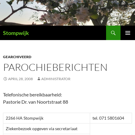
Ga
naar
de
inhoud
Zoeken
Stompwijk
PRIMAI
MENU
GEARCHIVEERD
PAROCHIEBERICHTEN
APRIL 28, 2008
ADMINISTRATOR
Telefonische bereikbaarheid:
Pastorie Dr. van Noortstraat 88
2266 HA Stompwijk
tel. 071 5801604
Ziekenbezoek opgeven via secretariaat