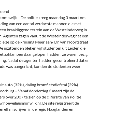
roend
ompwijk – De politie kreeg maandag 3 maart om
lding van een aantal verdachte mannen die met
een braakliggend terrein aan de Westeinderweg in
n. Agenten zagen vanuit de Westeinderweg net een
die ze op de kruising Meerlaan/ Dr. van Noortstraat
e inzittenden bleken vijf studenten uit Leiden die
et zaklampen daar gelopen hadden, ze waren bezig
ing. Nadat de agenten hadden gecontroleerd dat er
ade was aangericht, konden de studenten weer
 uit auto (32%), daling bromfietsdiefstal (29%)
orburg – Vanaf donderdag 6 maart zijn de
fers over 2007 te zien op de cijfersite van Politie
oeveiligismijnwijk.nl. De site registreert de
van elf misdrijven in de regio Haaglanden en