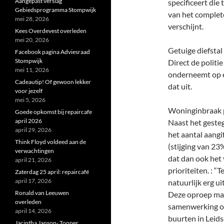
Aangepast verslag
specificeert die
Gebiedsprogramma Stompwijk
van het complete
mei 28, 2026
verschijnt.
Kees Overdevest overleden
mei 20, 2026
Getuige diefstal 
Facebook pagina Adviesraad
Stompwijk
Direct de politie
mei 11, 2026
onderneemt op ee
Cadeautip! Of gewoon lekker
dat uit.
voor jezelf
mei 5, 2026
Woninginbraak p
Goede opkomst bij repaircafe
april 2026
Naast het gestege
april 29, 2026
het aantal aang
Think Floyd voldeed aan de
(stijging van 2
verwachtingen
dat dan ook het
april 21, 2026
prioriteiten. : 
Zaterdag 25 april: repaircafé
april 17, 2026
natuurlijk erg uit
Ronald van Leeuwen
Deze oproep maa
overleden
samenwerking op
april 14, 2026
buurten in Leid
Jacintha Janson- Topper