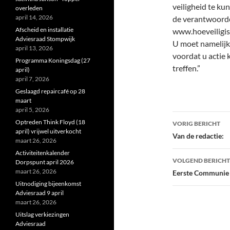
veiligheid te ku
overleden
april 14, 2026
de verantwoorde
Afscheid en installatie
www.hoeveiligism
Adviesraad Stompwijk
U moet namelijk 
april 13, 2026
voordat u actie
Programma Koningsdag (27
treffen.”
april)
april 7, 2026
Geslaagd repaircafé op 28
maart
april 5, 2026
Bericht
Optreden Think Floyd (18
VORIG BERICHT
april) vrijwel uitverkocht
navigatie
Van de redactie:
maart 26, 2026
Activiteitenkalender
VOLGEND BERICHT
Dorpspunt april 2026
maart 26, 2026
Eerste Communie
Uitnodiging bijeenkomst
Adviesraad 9 april
maart 26, 2026
Uitslag verkiezingen
Adviesraad