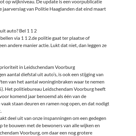
 tot op wijkniveau. De update is een voorpublicatie
 jaarverslag van Politie Haaglanden dat eind maart
uit auto? Bel 1 1 2
 bellen via 1 1 2.de politie gaat ter plaatse of
n andere manier actie. Lukt dat niet, dan leggen ze
rioriteit in Leidschendam Voorburg
n aantal diefstal uit auto’s, is ook een stijging van
iften van het aantal woninginbraken waar te nemen
3%). Het politiebureau Leidschendam Voorburg heeft
 voor komend jaar benoemd als één van de
“Te vaak staan deuren en ramen nog open, en dat nodigt
.
kt deel uit van onze inspanningen om een gedegen
 te bouwen met de bewoners van alle wijken en
schendam Voorburg, om daar een nog grotere