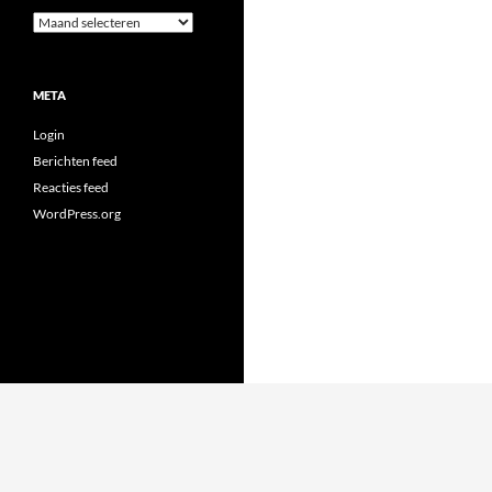
Archieven
META
Login
Berichten feed
Reacties feed
WordPress.org