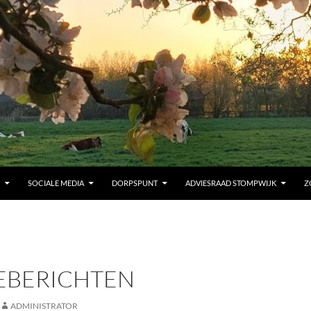
SOCIALE MEDIA
DORPSPUNT
ADVIESRAAD STOMPWIJK
Z
IEBERICHTEN
ADMINISTRATOR