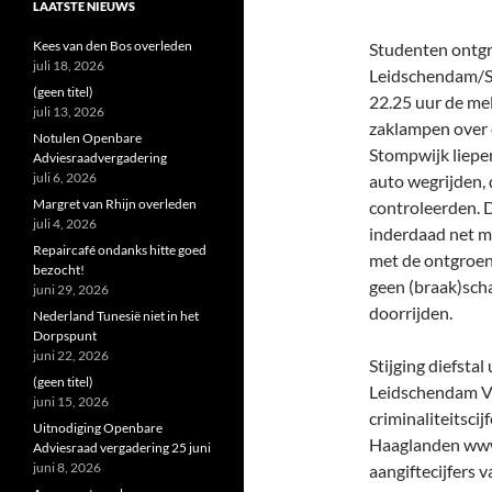
LAATSTE NIEUWS
Kees van den Bos overleden
Studenten ontg
juli 18, 2026
Leidschendam/St
(geen titel)
22.25 uur de me
juli 13, 2026
zaklampen over 
Notulen Openbare
Stompwijk liepe
Adviesraadvergadering
juli 6, 2026
auto wegrijden, 
Margret van Rhijn overleden
controleerden. D
juli 4, 2026
inderdaad net m
Repaircafé ondanks hitte goed
met de ontgroen
bezocht!
geen (braak)sch
juni 29, 2026
doorrijden.
Nederland Tunesië niet in het
Dorpspunt
juni 22, 2026
Stijging diefstal
(geen titel)
Leidschendam Vo
juni 15, 2026
criminaliteitscij
Uitnodiging Openbare
Haaglanden www.h
Adviesraad vergadering 25 juni
juni 8, 2026
aangiftecijfers 