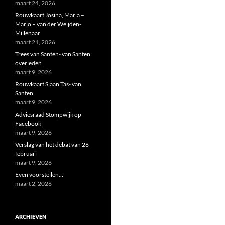
maart 24, 2026
Rouwkaart Josina, Maria –
Marjo – van der Weijden-
Millenaar
maart 21, 2026
Trees van Santen- van Santen
overleden
maart 9, 2026
Rouwkaart Sjaan Tas- van
Santen
maart 9, 2026
Adviesraad Stompwijk op
Facebook
maart 9, 2026
Verslag van het debat van 26
februari
maart 9, 2026
Even voorstellen…
maart 2, 2026
ARCHIEVEN