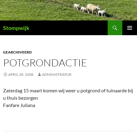
Ga
naar
de
Zoeken
inhoud
Stompwijk
PRIMAI
MENU
GEARCHIVEERD
POTGRONDACTIE
APRIL 28, 2008
ADMINISTRATOR
Zaterdag 15 maart komen wij weer u potgrond of tuinaarde bij
u thuis bezorgen
Fanfare Juliana
Bericht