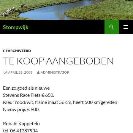
Ga
naar
de
Zoeken
inhoud
Stompwijk
PRIMAI
MENU
GEARCHIVEERD
TE KOOP AANGEBODEN
APRIL 28, 2008
ADMINISTRATOR
Een zo goed als nieuwe
Stevens Race Fiets € 650.
Kleur rood/wit, frame maat 56 cm, heeft 500 km gereden
Nieuw prijs € 900.
Ronald Kappetein
tel. 06 41387934