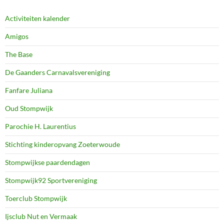
Activiteiten kalender
Amigos
The Base
De Gaanders Carnavalsvereniging
Fanfare Juliana
Oud Stompwijk
Parochie H. Laurentius
Stichting kinderopvang Zoeterwoude
Stompwijkse paardendagen
Stompwijk92 Sportvereniging
Toerclub Stompwijk
Ijsclub Nut en Vermaak