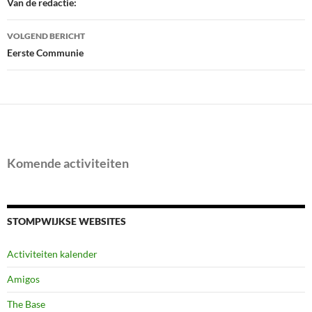
navigatie
Van de redactie:
VOLGEND BERICHT
Eerste Communie
Komende activiteiten
STOMPWIJKSE WEBSITES
Activiteiten kalender
Amigos
The Base