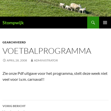
Ga
naar
de
Zoeken
inhoud
Stompwijk
PRIMAI
MENU
GEARCHIVEERD
VOETBALPROGRAMMA
APRIL 28, 2008
ADMINISTRATOR
Zie onze Pdf uitgave voor het programma, stelt deze week niet
veel voor i.v.m. carnaval!!
Bericht
VORIG BERICHT