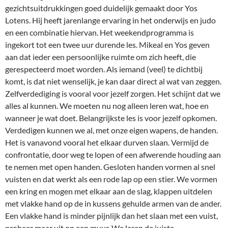
gezichtsuitdrukkingen goed duidelijk gemaakt door Yos
Lotens. Hij heeft jarenlange ervaring in het onderwijs en judo
en een combinatie hiervan. Het weekendprogramma is
ingekort tot een twee uur durende les. Mikeal en Yos geven
aan dat ieder een persoonlijke ruimte om zich heeft, die
gerespecteerd moet worden. Als iemand (veel) te dichtbij
komt, is dat niet wenselijk, je kan daar direct al wat van zeggen.
Zelfverdediging is vooral voor jezelf zorgen. Het schijnt dat we
alles al kunnen. We moeten nu nog alleen leren wat, hoe en
wanneer je wat doet. Belangrijkste les is voor jezelf opkomen.
Verdedigen kunnen we al, met onze eigen wapens, de handen.
Het is vanavond vooral het elkaar durven slaan. Vermijd de
confrontatie, door weg te lopen of een afwerende houding aan
te nemen met open handen. Gesloten handen vormen al snel
vuisten en dat werkt als een rode lap op een stier. We vormen
een kring en mogen met elkaar aan de slag, klappen uitdelen
met vlakke hand op de in kussens gehulde armen van de ander.
Een vlakke hand is minder pijnlijk dan het slaan met een vuist,
probeer maar uit op een muur. We leren de juiste