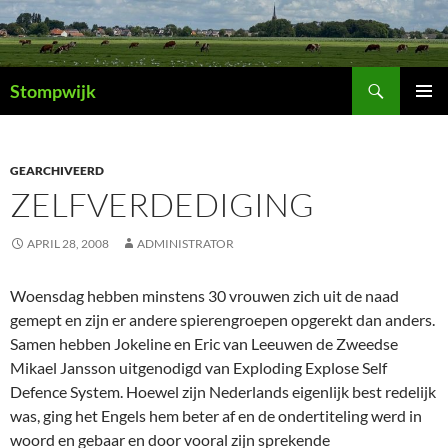
Ga
naar
de
Zoeken
inhoud
Stompwijk
PRIMAI
MENU
GEARCHIVEERD
ZELFVERDEDIGING
APRIL 28, 2008
ADMINISTRATOR
Woensdag hebben minstens 30 vrouwen zich uit de naad
gemept en zijn er andere spierengroepen opgerekt dan anders.
Samen hebben Jokeline en Eric van Leeuwen de Zweedse
Mikael Jansson uitgenodigd van Exploding Explose Self
Defence System. Hoewel zijn Nederlands eigenlijk best redelijk
was, ging het Engels hem beter af en de ondertiteling werd in
woord en gebaar en door vooral zijn sprekende