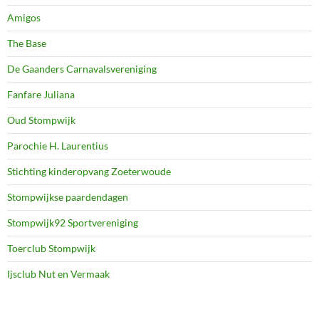
Amigos
The Base
De Gaanders Carnavalsvereniging
Fanfare Juliana
Oud Stompwijk
Parochie H. Laurentius
Stichting kinderopvang Zoeterwoude
Stompwijkse paardendagen
Stompwijk92 Sportvereniging
Toerclub Stompwijk
Ijsclub Nut en Vermaak