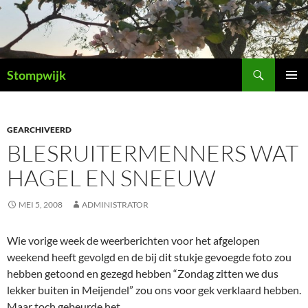
Ga
naar
de
inhoud
Zoeken
Stompwijk
PRIMAI
MENU
GEARCHIVEERD
BLESRUITERMENNERS WAT
HAGEL EN SNEEUW
MEI 5, 2008
ADMINISTRATOR
Wie vorige week de weerberichten voor het afgelopen
weekend heeft gevolgd en de bij dit stukje gevoegde foto zou
hebben getoond en gezegd hebben “Zondag zitten we dus
lekker buiten in Meijendel” zou ons voor gek verklaard hebben.
Maar toch gebeurde het.