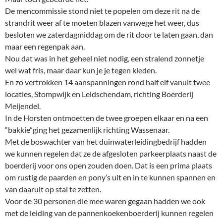
De mencommissie stond niet te popelen om deze rit na de
strandrit weer af te moeten blazen vanwege het weer, dus
besloten we zaterdagmiddag om de rit door te laten gaan, dan
maar een regenpak aan.
Nou dat was in het geheel niet nodig, een stralend zonnetje
wel wat fris, maar daar kun je je tegen kleden.
En zo vertrokken 14 aanspanningen rond half elf vanuit twee
locaties, Stompwijk en Leidschendam, richting Boerderij
Meijendel.
In de Horsten ontmoetten de twee groepen elkaar en na een
“bakkie”ging het gezamenlijk richting Wassenaar.
Met de boswachter van het duinwaterleidingbedrijf hadden
we kunnen regelen dat ze de afgesloten parkeerplaats naast de
boerderij voor ons open zouden doen. Dat is een prima plaats
om rustig de paarden en pony’s uit en in te kunnen spannen en
van daaruit op stal te zetten.
Voor de 30 personen die mee waren gegaan hadden we ook
met de leiding van de pannenkoekenboerderij kunnen regelen