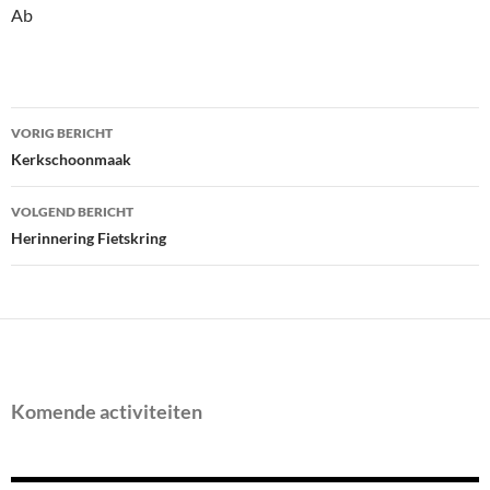
Ab
Bericht
VORIG BERICHT
navigatie
Kerkschoonmaak
VOLGEND BERICHT
Herinnering Fietskring
Komende activiteiten