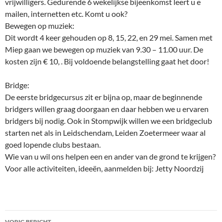
vrijwilligers. Gedurende 6 wekelijkse bijeenkomst leert u e
mailen, internetten etc. Komt u ook?
Bewegen op muziek:
Dit wordt 4 keer gehouden op 8, 15, 22, en 29 mei. Samen met
Miep gaan we bewegen op muziek van 9.30 – 11.00 uur. De
kosten zijn € 10, . Bij voldoende belangstelling gaat het door!
Bridge:
De eerste bridgecursus zit er bijna op, maar de beginnende
bridgers willen graag doorgaan en daar hebben we u ervaren
bridgers bij nodig. Ook in Stompwijk willen we een bridgeclub
starten net als in Leidschendam, Leiden Zoetermeer waar al
goed lopende clubs bestaan.
Wie van u wil ons helpen een en ander van de grond te krijgen?
Voor alle activiteiten, ideeën, aanmelden bij: Jetty Noordzij
Bericht
VORIG BERICHT