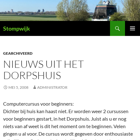
Ga
naar
de
Zoeken
inhoud
Stompwijk
PRIMAI
MENU
GEARCHIVEERD
NIEUWS UIT HET
DORPSHUIS
MEI 5, 2008
ADMINISTRATOR
Computercursus voor beginners:
Dichter bij huis kan haast niet. Er worden weer 2 cursussen
voor beginners gestart, in het Dorpshuis. Juist als u er nog
niets van af weet is dit het moment om te beginnen. Velen
gingen u al voor. De cursus wordt gegeven door enthousiaste