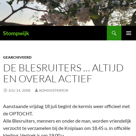
Ga
naar
de
inhoud
Zoeken
Stompwijk
PRIMAI
MENU
GEARCHIVEERD
DE BLESRUITERS … ALTIJD
EN OVERAL ACTIEF
JULI 14, 2008
ADMINISTRATOR
Aanstaande vrijdag 18 juli begint de kermis weer officieel met
de OPTOCHT.
Alle Blesruiters, menners en onder de man, worden vriendelijk
verzocht te verzamelen bij de Kniplaan om 18.45 u. in officiële
kleding. Vertrek is om 19.00 u.