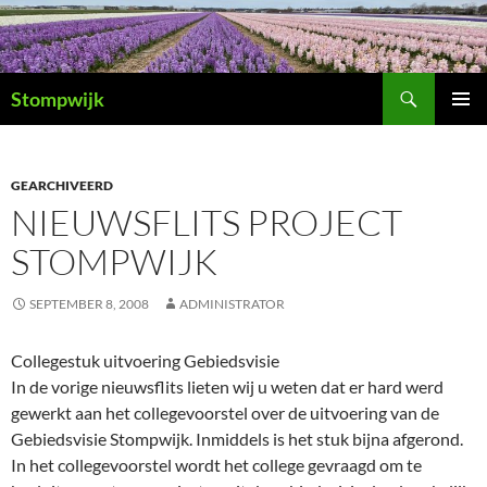
Ga
naar
de
Zoeken
inhoud
Stompwijk
PRIMAI
MENU
GEARCHIVEERD
NIEUWSFLITS PROJECT
STOMPWIJK
SEPTEMBER 8, 2008
ADMINISTRATOR
Collegestuk uitvoering Gebiedsvisie
In de vorige nieuwsflits lieten wij u weten dat er hard werd
gewerkt aan het collegevoorstel over de uitvoering van de
Gebiedsvisie Stompwijk. Inmiddels is het stuk bijna afgerond.
In het collegevoorstel wordt het college gevraagd om te