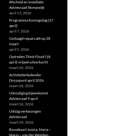
Afscheid en installatie
Adviesraad Stompwijk
april 13, 2026
Programma Koningsdag (27
april)
april 7, 2026
Geslaagd repaircafé op 28
maart
april 5, 2026
Optreden Think Floyd (18
april) vrijwel uitverkocht
maart 26, 2026
Activiteitenkalender
Dorpspunt april 2026
maart 26, 2026
Uitnodiging bijeenkomst
Adviesraad 9 april
maart 26, 2026
Uitslag verkiezingen
Adviesraad
maart 24, 2026
Rouwkaart Josina, Maria –
Marjo – van der Weijden-