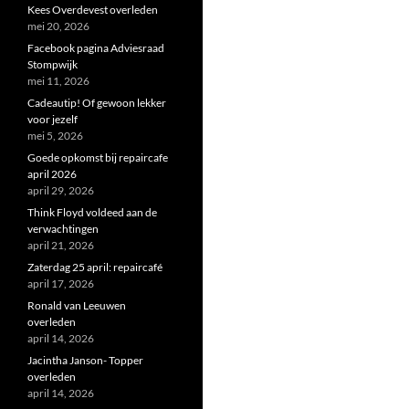
Kees Overdevest overleden
mei 20, 2026
Facebook pagina Adviesraad
Stompwijk
mei 11, 2026
Cadeautip! Of gewoon lekker
voor jezelf
mei 5, 2026
Goede opkomst bij repaircafe
april 2026
april 29, 2026
Think Floyd voldeed aan de
verwachtingen
april 21, 2026
Zaterdag 25 april: repaircafé
april 17, 2026
Ronald van Leeuwen
overleden
april 14, 2026
Jacintha Janson- Topper
overleden
april 14, 2026