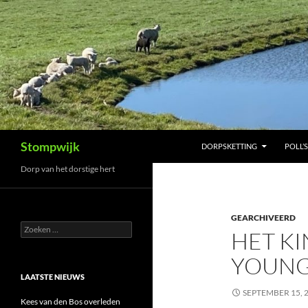
Ga
naar
de
inhoud
Zoeken
Stompwijk
DORPSKETTING
POLL’S
Dorp van het dorstige hert
GEARCHIVEERD
Zoeken
HET K
naar:
YOUNG
LAATSTE NIEUWS
SEPTEMBER 15, 
Kees van den Bos overleden