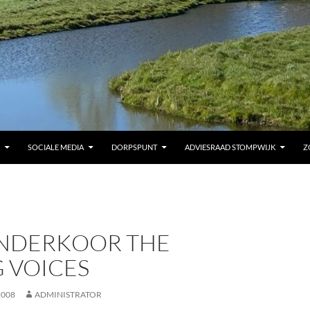
SOCIALE MEDIA
DORPSPUNT
ADVIESRAAD STOMPWIJK
Z
INDERKOOR THE
 VOICES
2008
ADMINISTRATOR