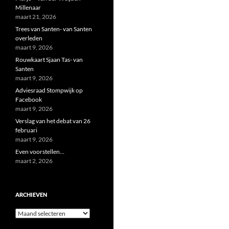
Millenaar
maart 21, 2026
Trees van Santen- van Santen
overleden
maart 9, 2026
Rouwkaart Sjaan Tas- van
Santen
maart 9, 2026
Adviesraad Stompwijk op
Facebook
maart 9, 2026
Verslag van het debat van 26
februari
maart 9, 2026
Even voorstellen…
maart 2, 2026
ARCHIEVEN
Archieven