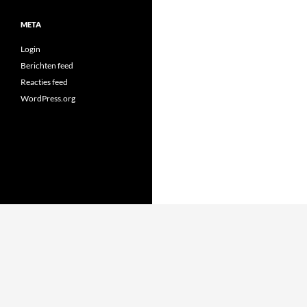
META
Login
Berichten feed
Reacties feed
WordPress.org