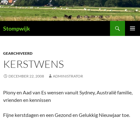
Ga
naar
de
Zoeken
inhoud
Stompwijk
PRIMAI
MENU
GEARCHIVEERD
KERSTWENS
DECEMBER 22, 2008
ADMINISTRATOR
Plony en Aad van Es wensen vanuit Sydney, Australië familie,
vrienden en kennissen
Fijne kerstdagen en een Gezond en Gelukkig Nieuwjaar toe.