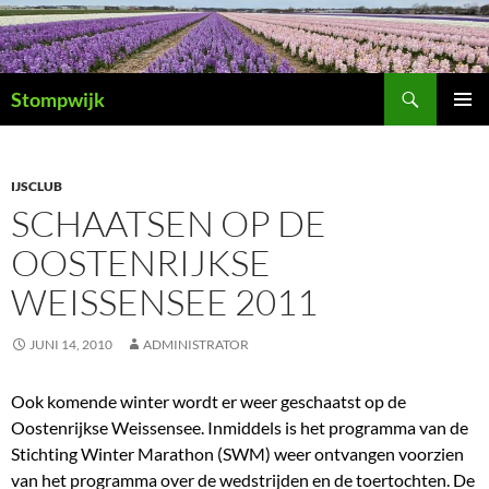
Ga
naar
de
Zoeken
inhoud
Stompwijk
PRIMAI
MENU
IJSCLUB
SCHAATSEN OP DE
OOSTENRIJKSE
WEISSENSEE 2011
JUNI 14, 2010
ADMINISTRATOR
Ook komende winter wordt er weer geschaatst op de
Oostenrijkse Weissensee. Inmiddels is het programma van de
Stichting Winter Marathon (SWM) weer ontvangen voorzien
van het programma over de wedstrijden en de toertochten. De