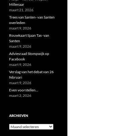
Millenaar
maart 21, 2026
Trees van Santen- van Santen
overleden
maart 9, 2026
Rouwkaart Sjaan Tas- van
Santen
maart 9, 2026
Adviesraad Stompwijk op
Facebook
maart 9, 2026
Verslag van het debat van 26
februari
maart 9, 2026
Even voorstellen…
maart 2, 2026
ARCHIEVEN
Archieven