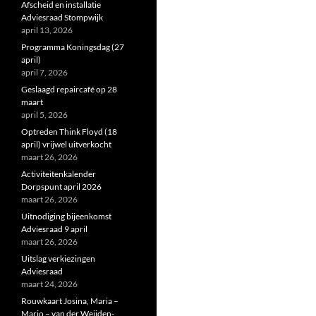
Afscheid en installatie
Adviesraad Stompwijk
april 13, 2026
Programma Koningsdag (27
april)
april 7, 2026
Geslaagd repaircafé op 28
maart
april 5, 2026
Optreden Think Floyd (18
april) vrijwel uitverkocht
maart 26, 2026
Activiteitenkalender
Dorpspunt april 2026
maart 26, 2026
Uitnodiging bijeenkomst
Adviesraad 9 april
maart 26, 2026
Uitslag verkiezingen
Adviesraad
maart 24, 2026
Rouwkaart Josina, Maria –
Marjo – van der Weijden-