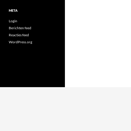
META
Login
Berichten feed
Reacties feed
WordPress.org