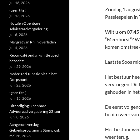
juli 18, 2026
Zondag 1 august
(geen titel)
juli 13, 2026
Passiespelen in 
Notulen Openbare
Adviesraadvergadering
Wilt u om 07.45 
juli 6, 2026
“Meerhorst”? Wi
Margret van Rhijn overleden
komen omstreeks
juli 4, 2026
Repaircafé ondanks hitte goed
bezocht!
Laatste Soos mi
juni 29, 2026
Nederland Tunesië niet in het
Het bestuur hee
Dorpspunt
vervroegen. Dit 
juni 22, 2026
gehouden in het
(geen titel)
juni 15, 2026
Uitnodiging Openbare
De eerst volgen
Adviesraad vergadering 25 juni
bent u weer van
juni 8, 2026
Aangepast verslag
Het bestuur wen
Gebiedsprogramma Stompwijk
mei 28, 2026
weer terug.