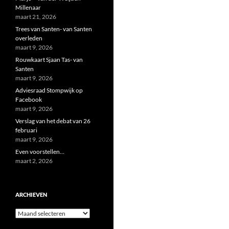
Millenaar
maart 21, 2026
Trees van Santen- van Santen
overleden
maart 9, 2026
Rouwkaart Sjaan Tas- van
Santen
maart 9, 2026
Adviesraad Stompwijk op
Facebook
maart 9, 2026
Verslag van het debat van 26
februari
maart 9, 2026
Even voorstellen…
maart 2, 2026
ARCHIEVEN
Archieven