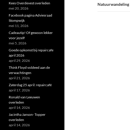
Kees Overdevest overleden
Natuurwandeling
mei 20, 2026
Facebook pagina Adviesraad
Stompwijk
mei 11, 2026
Cadeautip! Of gewoon lekker
voor jezelf
mei 5, 2026
Goede opkomst bij repaircafe
april 2026
april 29, 2026
Think Floyd voldeed aan de
verwachtingen
april 21, 2026
Zaterdag 25 april: repaircafé
april 17, 2026
Ronald van Leeuwen
overleden
april 14, 2026
Jacintha Janson- Topper
overleden
april 14, 2026