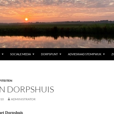
SOCIALE MEDIA
DORPSPUNT
ADVIESRAAD STOMPWIJK
Z
ITEITEN
N DORPSHUIS
010
ADMINISTRATOR
het Dorpshuis