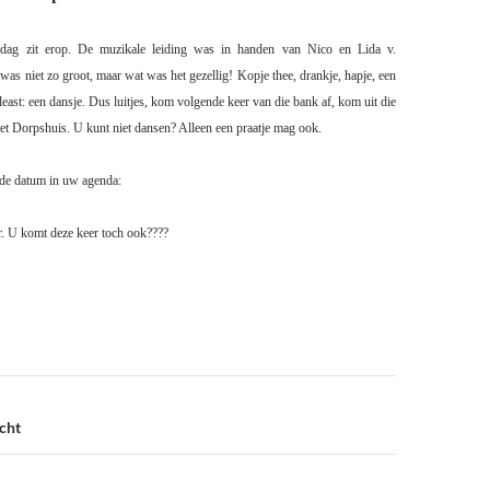
ddag zit erop. De muzikale leiding was in handen van Nico en Lida v.
s niet zo groot, maar wat was het gezellig! Kopje thee, drankje, hapje, een
 least: een dansje. Dus luitjes, kom volgende keer van die bank af, kom uit die
het Dorpshuis. U kunt niet dansen? Alleen een praatje mag ook.
nde datum in uw agenda:
. U komt deze keer toch ook????
cht