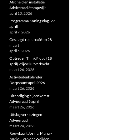
Afscheid en installatie
Adviesraad Stompwijk
april 13, 2026
Programma Koningsdag (27
april)
april 7, 2026
Geslaagd repaircafé op 28
maart
april 5, 2026
Optreden Think Floyd (18
april) vrijwel uitverkocht
maart 26, 2026
Activiteitenkalender
Dorpspunt april 2026
maart 26, 2026
Uitnodiging bijeenkomst
Adviesraad 9 april
maart 26, 2026
Uitslag verkiezingen
Adviesraad
maart 24, 2026
Rouwkaart Josina, Maria –
Marjo – van der Weijden-