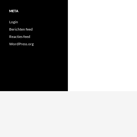
META
Login
Berichten feed
Reacties feed
WordPress.org