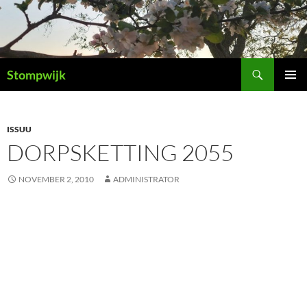
Ga
naar
de
inhoud
Zoeken
Stompwijk
PRIMAI
MENU
ISSUU
DORPSKETTING 2055
NOVEMBER 2, 2010
ADMINISTRATOR