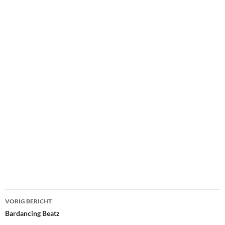
Bericht
VORIG BERICHT
navigatie
Bardancing Beatz