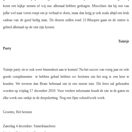
komt een kijkje nemen of wij ons allemaal hebben gedragen. Misschien dat hij een van
jullie wel naar voren roept om je verhaal te doen, maar dan krijg je ook zoals altijd een leuk
cadeau van de goed heilig man. De deuren zullen rond 21:00uopen gaan en de entree is
geheel allemaal op de sint zijn kosten.
Tuintje
Party
Tuintje party zit er ook weer binnenkort aan te komen! Na het succes van vorig jaar en vele
goede complimenten
te hebben gehad hebben we besloten om het nog is een keer te
houden. We toveren dan Beatz helemaal om in een mooie tuin. Dit feest zal gehouden
worden op vrijdag 17 december 2010. Voor verdere informatie houdt de site in de gaten en
elke week ons stukje in de dorpsketting. Nog een fijne school/werk week.
Groeten, Het bestuur
Zaterdag 4 december: Sinterklaasfeest