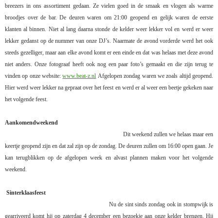
breezers in ons assortiment gedaan. Ze vielen goed in de smaak en vlogen als warme
broodjes over de bar. De deuren waren om 21:00 geopend en gelijk waren de eerste
klanten al binnen. Niet al lang daarna stonde de kelder weer lekker vol en werd er weer
lekker gedanst op de nummer van onze DJ’s. Naarmate de avond vorderde werd het ook
steeds gezelliger, maar aan elke
avond komt er een einde en dat was helaas met deze avond
niet anders. Onze fotograaf heeft ook nog een paar foto’s gemaakt en die zijn terug te
vinden op onze website:
www.beat-z.nl
Afgelopen zondag waren we zoals altijd geopend.
Hier werd weer lekker na gepraat over het feest en werd er al weer een beetje gekeken naar
het volgende feest.
Aankomendweekend
Dit weekend zullen we helaas maar een
keertje geopend zijn en dat zal zijn op de zondag. De deuren zullen om 16:00 open gaan. Je
kan terugblikken op de afgelopen week en alvast plannen maken voor het volgende
weekend.
Sinterklaasfeest
Nu de sint sinds zondag ook in stompwijk is
gearriveerd komt hij op zaterdag 4 december een bezoekje aan onze kelder brengen. Hij