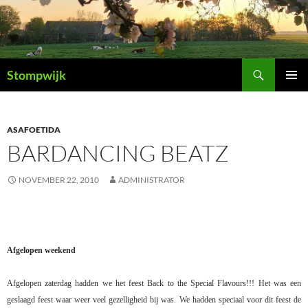
Ga
naar
de
inhoud
Zoeken
Stompwijk
PRIMAI
MENU
ASAFOETIDA
BARDANCING BEATZ
NOVEMBER 22, 2010
ADMINISTRATOR
Afgelopen weekend
Afgelopen zaterdag hadden we het feest Back to the Special Flavours!!! Het was een
geslaagd feest waar weer veel gezelligheid bij was. We hadden speciaal voor dit feest de