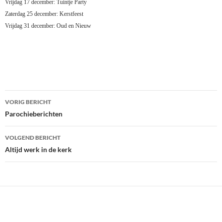
Vrijdag 17 december: Tuintje Party
Zaterdag 25 december: Kerstfeest
Vrijdag 31 december: Oud en Nieuw
Bericht
VORIG BERICHT
navigatie
Parochieberichten
VOLGEND BERICHT
Altijd werk in de kerk