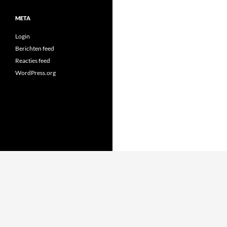
META
Login
Berichten feed
Reacties feed
WordPress.org