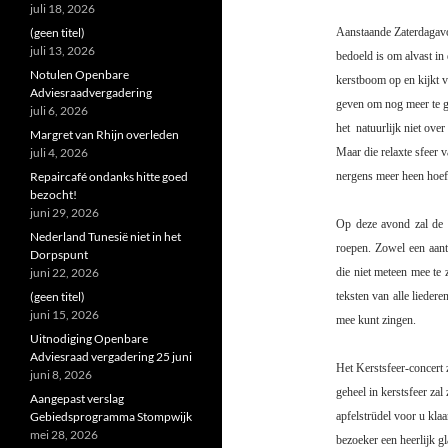
juli 18, 2026
(geen titel)
Aanstaande Zaterdagavo
juli 13, 2026
bedoeld is om alvast in
Notulen Openbare
kerstboom op en kijkt v
Adviesraadvergadering
geven om nog meer te ge
juli 6, 2026
het
natuurlijk niet over
Margret van Rhijn overleden
juli 4, 2026
Maar die relaxte sfeer v
Repaircafé ondanks hitte goed
nergens meer heen hoef
bezocht!
juni 29, 2026
Op deze avond zal de f
Nederland Tunesië niet in het
roepen. Zowel een aant
Dorpspunt
juni 22, 2026
die niet meteen mee te 
(geen titel)
teksten van alle liedere
juni 15, 2026
mee kunt zingen.
Uitnodiging Openbare
Adviesraad vergadering 25 juni
Het Kerstsfeer-concert 
juni 8, 2026
geheel in kerstsfeer zal
Aangepast verslag
Gebiedsprogramma Stompwijk
apfelstrüdel voor u klaa
mei 28, 2026
bezoeker een heerlijk g