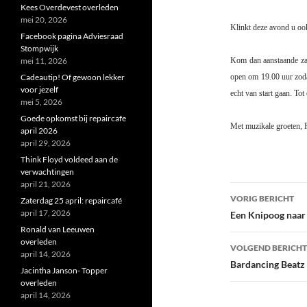
Kees Overdevest overleden
mei 20, 2026
Klinkt deze avond u ook
Facebook pagina Adviesraad
Stompwijk
mei 11, 2026
Kom dan aanstaande zat
Cadeautip! Of gewoon lekker
open om 19.00 uur zodat
voor jezelf
echt van start gaan. Tot
mei 5, 2026
Goede opkomst bij repaircafe
Met muzikale groeten, F
april 2026
april 29, 2026
Think Floyd voldeed aan de
verwachtingen
april 21, 2026
Bericht
VORIG BERICHT
Zaterdag 25 april: repaircafé
navigatie
april 17, 2026
Een Knipoog naar
Ronald van Leeuwen
overleden
VOLGEND BERICHT
april 14, 2026
Bardancing Beatz
Jacintha Janson- Topper
overleden
april 14, 2026