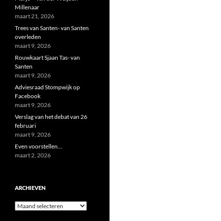
Millenaar
maart 21, 2026
Trees van Santen- van Santen
overleden
maart 9, 2026
Rouwkaart Sjaan Tas- van
Santen
maart 9, 2026
Adviesraad Stompwijk op
Facebook
maart 9, 2026
Verslag van het debat van 26
februari
maart 9, 2026
Even voorstellen…
maart 2, 2026
ARCHIEVEN
Archieven