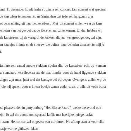
nd, 11 december houdt fanfare Juliana een concert. Een concert wat speciaal
 de kerstsfeer te komen. Zo na Sinterklaas zet iedereen langzaam zijn
ol verwachting uit naar het kerstfeest. Met
dit concert willen we u de kans
nieten van het gevoel dat de Kerst er aan zit te komen. En dan hebben wij
 de kerststress bij de vraag of de kalkoen dit jaar wel groot genoeg zal zijn.
an kaarsjes
in huis en de sneeuw die buiten
naar beneden dwarrelt terwijl je
t.
anfare een aantal mooie stukken spelen die, de kerstsfeer echt op kunnen
al standaard kerstliederen als de wat minder voor de hand liggende stukken
zingen zijn maar juist wel dat kerstgevoel oproepen. Overigens zullen wij de
n die wij spelen voor u in een boekje zetten zodat u, als u wilt, uit volle borst
zal plaatsvinden in partyherberg “Het Blesse Paard”, welke die avond ook
 zijn. Er zal die avond ook speciaal koffie met heerlijke huisgemaakte
r staan. Het concert zal ongeveer een uur duren. Na afloop staat er voor elke
laasje warme glühwein klaar.