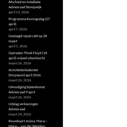
Afscheid en installatie
Adviesraad Stompwijk
april 13, 2026
Programma Koningsdag (27
april)
april 7, 2026
Geslaagd repaircafé op 28
maart
april 5, 2026
Optreden Think Floyd (18
april) vrijwel uitverkocht
maart 26, 2026
Activiteitenkalender
Dorpspunt april 2026
maart 26, 2026
Uitnodiging bijeenkomst
Adviesraad 9 april
maart 26, 2026
Uitslag verkiezingen
Adviesraad
maart 24, 2026
Rouwkaart Josina, Maria –
Marjo – van der Weijden-