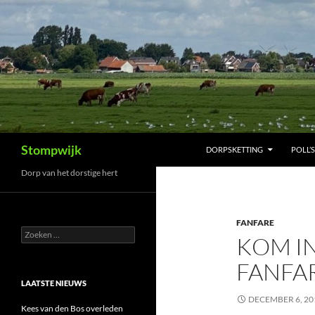
Ga
naar
de
inhoud
Zoeken
Stompwijk
DORPSKETTING
POLL’S
Dorp van het dorstige hert
FANFARE
Zoeken
KOM IN
naar:
FANFA
LAATSTE NIEUWS
DECEMBER 6, 20
Kees van den Bos overleden