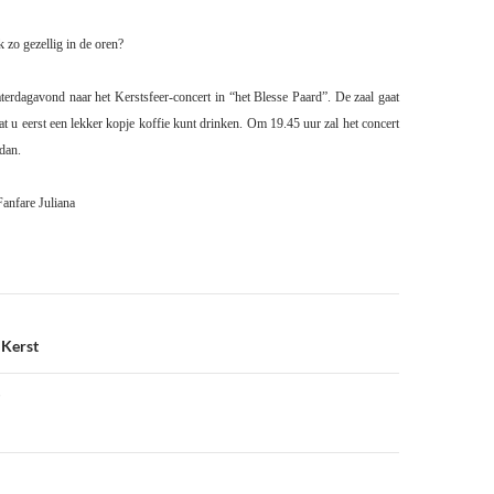
 zo gezellig in de oren?
erdagavond naar het Kerstsfeer-concert in “het Blesse Paard”. De zaal gaat
 u eerst een lekker kopje koffie kunt drinken. Om 19.45 uur zal het concert
 dan.
anfare Juliana
 Kerst