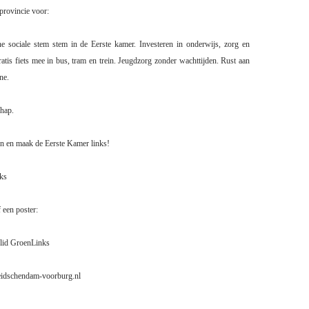
provincie voor:
e sociale stem stem in de Eerste kamer. Investeren in onderwijs, zorg en
tis fiets mee in bus, tram en trein. Jeugdzorg zonder wachttijden. Rust aan
ne.
chap.
en en maak de Eerste Kamer links!
ks
 een poster:
lid GroenLinks
eidschendam-voorburg.nl