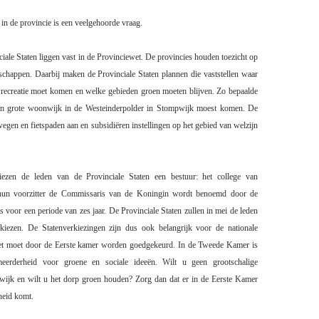
 in de provincie is een veelgehoorde vraag.
iale Staten liggen vast in de Provinciewet. De provincies houden toezicht op
chappen. Daarbij maken de Provinciale Staten plannen die vaststellen waar
 recreatie moet komen en welke gebieden groen moeten blijven. Zo bepaalde
een grote woonwijk in de Westeinderpolder in Stompwijk moest komen. De
egen en fietspaden aan en subsidiëren instellingen op het gebied van welzijn
ezen de leden van de Provinciale Staten een bestuur: het college van
 hun voorzitter de Commissaris van de Koningin wordt benoemd door de
s voor een periode van zes jaar.
De Provinciale Staten zullen in mei de leden
iezen. De Statenverkiezingen zijn dus ook belangrijk voor de nationale
 wet moet door de Eerste kamer worden goedgekeurd. In de Tweede Kamer is
eerderheid voor groene en sociale ideeën.
Wilt u geen grootschalige
jk en wilt u het dorp groen houden? Zorg dan dat er in de Eerste Kamer
heid komt.