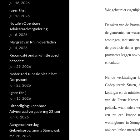
juli 18, 2026
(geen titel)
Wat gebeurt er eigenlijk
juli 13, 2026
Notulen Openbare
De taken van de Provinc
Adviesraadvergadering
de gemeenten en waters
juli 6, 2026
woningen, industrie en
Margret van Rhijn overleden
juli 4, 2026
de provincie dat er g
Repaircafé ondanks hitte goed
provincies leggen ook w
bezocht!
en cultuur.
juni 29, 2026
Nederland Tunesië niet in het
Na de verkiezingen ki
Dorpspunt
juni 22, 2026
Gedeputeerde Staten,
(geen titel)
koningin en de minister
juni 15, 2026
van de Eerste Kamer k
Uitnodiging Openbare
politiek, want iedere
Adviesraad vergadering 25 juni
een nu een krappe m
juni 8, 2026
woningbouw in Stompwi
Aangepast verslag
Gebiedsprogramma Stompwijk
ook een linkse meerder
mei 28, 2026