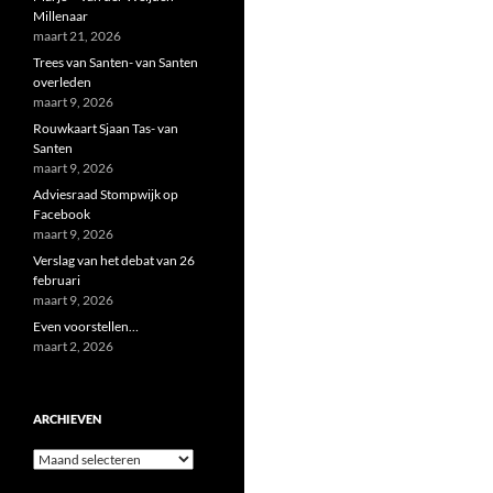
Millenaar
maart 21, 2026
Trees van Santen- van Santen
overleden
maart 9, 2026
Rouwkaart Sjaan Tas- van
Santen
maart 9, 2026
Adviesraad Stompwijk op
Facebook
maart 9, 2026
Verslag van het debat van 26
februari
maart 9, 2026
Even voorstellen…
maart 2, 2026
ARCHIEVEN
Archieven