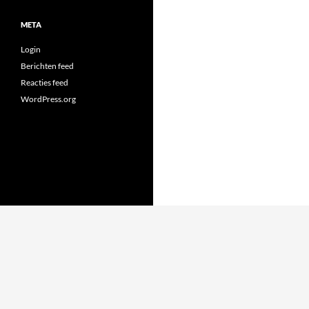
META
Login
Berichten feed
Reacties feed
WordPress.org