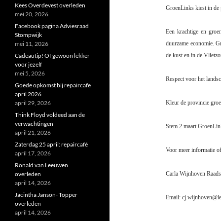
Kees Overdevest overleden
GroenLinks kiest in de 
mei 20, 2026
Facebook pagina Adviesraad
Een krachtige en groen
Stompwijk
mei 11, 2026
duurzame economie. Gra
Cadeautip! Of gewoon lekker
de kust en in de Vlietzo
voor jezelf
mei 5, 2026
Respect voor het lands
Goede opkomst bij repaircafe
april 2026
april 29, 2026
Kleur de provincie gro
Think Floyd voldeed aan de
verwachtingen
Stem 2 maart GroenLin
april 21, 2026
Zaterdag 25 april: repaircafé
Voor meer informatie of
april 17, 2026
Ronald van Leeuwen
overleden
Carla Wijnhoven Raads
april 14, 2026
Jacintha Janson- Topper
Email: cj.wijnhoven@l
overleden
april 14, 2026