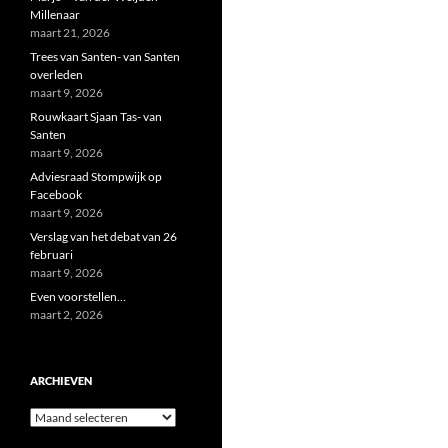
Millenaar
maart 21, 2026
Trees van Santen- van Santen
overleden
maart 9, 2026
Rouwkaart Sjaan Tas- van
Santen
maart 9, 2026
Adviesraad Stompwijk op
Facebook
maart 9, 2026
Verslag van het debat van 26
februari
maart 9, 2026
Even voorstellen…
maart 2, 2026
ARCHIEVEN
Archieven