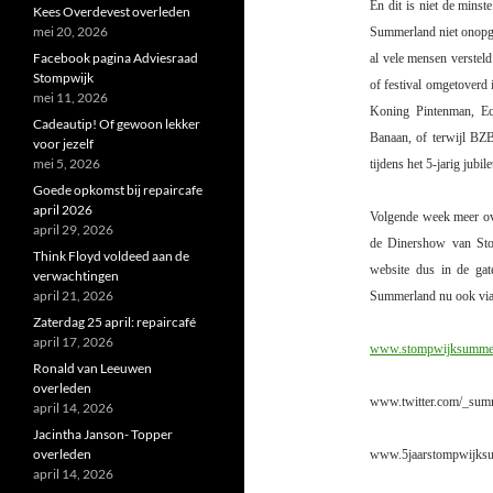
En dit is niet de mins
Kees Overdevest overleden
mei 20, 2026
Summerland niet onopge
Facebook pagina Adviesraad
al vele mensen versteld
Stompwijk
of festival omgetoverd
mei 11, 2026
Koning Pintenman, Ec
Cadeautip! Of gewoon lekker
Banaan, of terwijl BZ
voor jezelf
mei 5, 2026
tijdens
het 5-jarig jub
Goede opkomst bij repaircafe
april 2026
Volgende week meer ove
april 29, 2026
de Dinershow van St
Think Floyd voldeed aan de
website dus in de gat
verwachtingen
april 21, 2026
Summerland nu ook via
Zaterdag 25 april: repaircafé
april 17, 2026
www.stompwijksummer
Ronald van Leeuwen
overleden
www.twitter.com/_sum
april 14, 2026
Jacintha Janson- Topper
overleden
www.5jaarstompwijksu
april 14, 2026