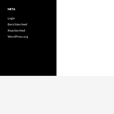
META
Login
Berichten feed
Reacties feed
WordPress.org