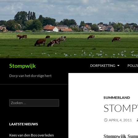
Ga
naar
de
inhoud
Zoeken
Stompwijk
DORPSKETTING
POLL’S
Dorp van het dorstige hert
SUMMERLAND
Zoeken
STOMP
naar:
APRIL 4, 2011
LAATSTE NIEUWS
Kees van den Bos overleden
Stompwijk Summe