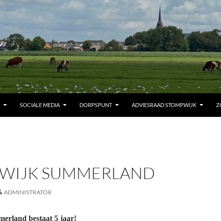
SOCIALE MEDIA
DORPSPUNT
ADVIESRAAD STOMPWIJK
Z
WIJK SUMMERLAND
ADMINISTRATOR
rland bestaat 5 jaar!