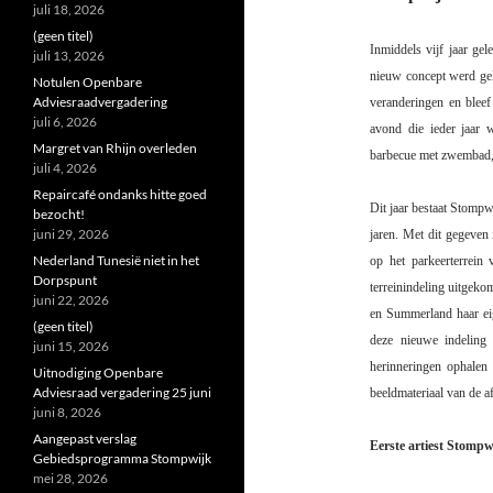
juli 18, 2026
(geen titel)
Inmiddels vijf jaar g
juli 13, 2026
nieuw concept werd gel
Notulen Openbare
Adviesraadvergadering
veranderingen en bleef
juli 6, 2026
avond die ieder jaar
Margret van Rhijn overleden
barbecue met zwembad, 
juli 4, 2026
Repaircafé ondanks hitte goed
Dit jaar bestaat Stompw
bezocht!
juni 29, 2026
jaren. Met dit gegeven
Nederland Tunesië niet in het
op het parkeerterrein
Dorpspunt
terreinindeling uitgeko
juni 22, 2026
en Summerland haar ei
(geen titel)
deze nieuwe indeling
juni 15, 2026
herinneringen ophalen
Uitnodiging Openbare
Adviesraad vergadering 25 juni
beeldmateriaal van de a
juni 8, 2026
Aangepast verslag
Eerste artiest Stomp
Gebiedsprogramma Stompwijk
mei 28, 2026