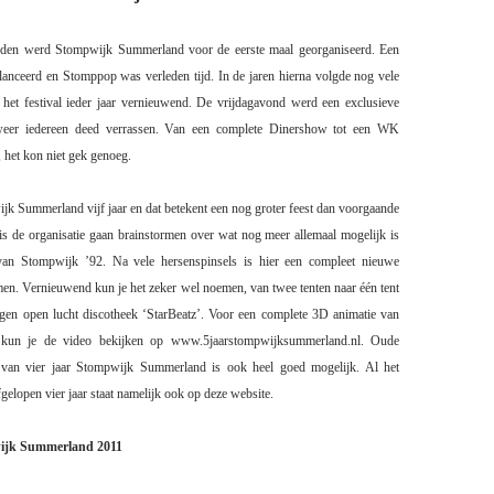
eleden werd Stompwijk Summerland voor de eerste maal georganiseerd. Een
anceerd en Stomppop was verleden tijd. In de jaren hierna volgde nog vele
 het festival ieder jaar vernieuwend. De vrijdagavond werd een exclusieve
 weer iedereen deed verrassen. Van een complete Dinershow tot een WK
het kon niet gek genoeg.
ijk Summerland vijf jaar en dat betekent een nog groter feest dan voorgaande
 is de organisatie gaan brainstormen over wat nog meer allemaal mogelijk is
 van Stompwijk ’92. Na vele hersenspinsels is hier een compleet nieuwe
men. Vernieuwend kun je het zeker wel noemen, van twee tenten naar één tent
gen open lucht discotheek ‘StarBeatz’. Voor een complete 3D animatie van
 kun je de video bekijken op www.5jaarstompwijksummerland.nl. Oude
 van vier jaar Stompwijk Summerland is ook heel
goed mogelijk. Al het
fgelopen vier jaar staat namelijk ook op deze website.
wijk Summerland 2011