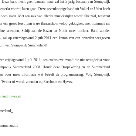
te. Deze band heeft geen banaan, maar zal het 5-jarig bestaan van Stompwijk
merkt voorbij laten gaan. Deze zevenkoppige band uit Volkel en Uden heeft
 doen staan. Met een mix van allerlei muziekstijlen wordt elke zaal, feesttent
 in één groot feest. Een ware theatershow volop gekkigheid met nummers als
hte vrienden, Schijt aan de Bazen en Nooit meer nuchter. Band zonder
B, zal op zaterdagavond 2 juli 2011 een kanon van een optreden weggeven
ileum van Stompwijk Summerland!
r vrijdagavond 1 juli 2011, een exclusieve avond die niet terugdeinst voor
ompwijk Summerland 2008. Houdt deze Dorpsketting en de Summerland
en voor meer informatie wat betreft de programmering. Volg Stompwijk
 Twitter of wordt vrienden op Facebook en Hyves.
land.hyves.nl
merland_
mmerland.nl