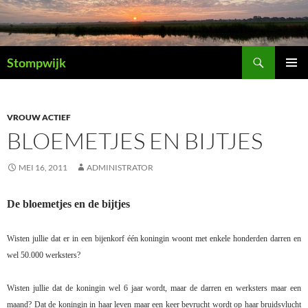
Ga
naar
de
Zoeken
inhoud
Stompwijk
PRIMAI
MENU
VROUW ACTIEF
BLOEMETJES EN BIJTJES
MEI 16, 2011
ADMINISTRATOR
De bloemetjes en de bijtjes
Wisten jullie dat er in een bijenkorf één koningin woont met enkele honderden darren en
wel 50.000 werksters?
Wisten jullie dat de koningin wel 6 jaar wordt, maar de darren en werksters maar een
maand? Dat de koningin in haar leven maar een keer bevrucht wordt op haar bruidsvlucht