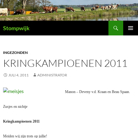
Ga
naar
de
Zoeken
inhoud
Stompwijk
PRIMAI
MENU
INGEZONDEN
KRINGKAMPIOENEN 2011
JULI 4, 2011
ADMINISTRATOR
Manon – Deveny v.d. Kraan
en Beau Spaan.
Zusjes en nichtje
Kringkampioenen 2011
Meiden wij zijn trots op jullie!