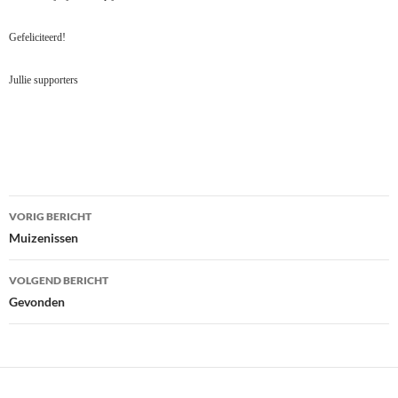
Gefeliciteerd!
Jullie supporters
Bericht
VORIG BERICHT
navigatie
Muizenissen
VOLGEND BERICHT
Gevonden