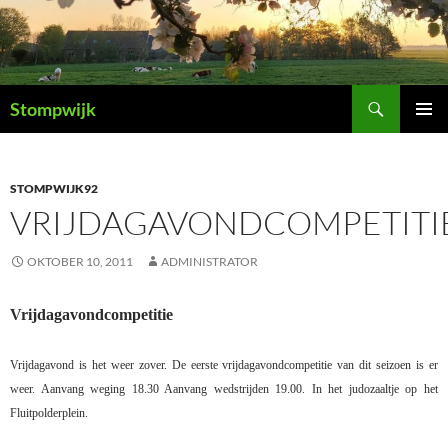
Ga
naar
de
inhoud
Zoeken
Stompwijk
PRIMAI
MENU
STOMPWIJK92
VRIJDAGAVONDCOMPETITI
OKTOBER 10, 2011
ADMINISTRATOR
Vrijdagavondcompetitie
Vrijdagavond is het weer zover. De eerste vrijdagavondcompetitie van dit seizoen is er
weer. Aanvang weging 18.30 Aanvang wedstrijden 19.00. In het judozaaltje op het
Fluitpolderplein.