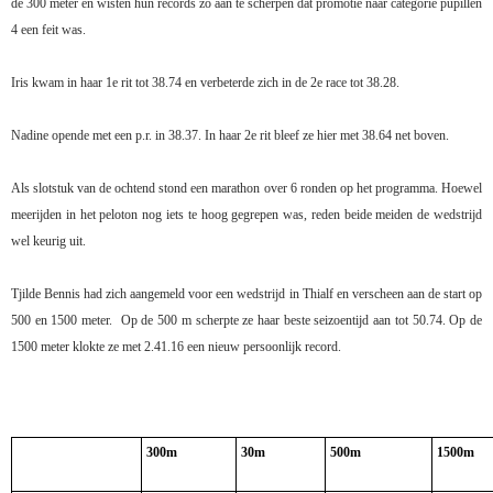
de 300 meter en wisten hun records zo aan te scherpen dat promotie naar categorie pupillen
4 een feit was.
Iris kwam in haar 1e rit tot 38.74 en verbeterde zich in de 2e race tot 38.28.
Nadine opende met een p.r. in 38.37. In haar 2e rit bleef ze hier met 38.64 net boven.
Als slotstuk van de ochtend stond een marathon over 6 ronden op het programma. Hoewel
meerijden in het peloton nog iets te hoog gegrepen was, reden beide meiden de wedstrijd
wel keurig uit.
Tjilde Bennis had zich aangemeld voor een wedstrijd in Thialf en verscheen aan de start op
500 en 1500 meter.
Op de 500 m scherpte ze haar beste seizoentijd aan tot 50.74. Op de
1500 meter klokte ze met 2.41.16 een nieuw persoonlijk record.
300m
30m
500m
1500m