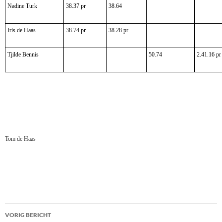
Nadine Turk
38.37 pr
38.64
Iris de Haas
38.74 pr
38.28 pr
Tjilde Bennis
50.74
2.41.16 pr
Tom de Haas
Bericht
VORIG BERICHT