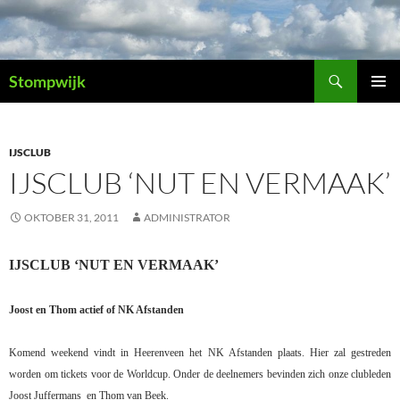
Ga
naar
de
Zoeken
inhoud
Stompwijk
PRIMAI
MENU
IJSCLUB
IJSCLUB ‘NUT EN VERMAAK’
OKTOBER 31, 2011
ADMINISTRATOR
IJSCLUB ‘NUT EN VERMAAK’
Joost en Thom actief of NK Afstanden
Komend weekend vindt in Heerenveen het NK Afstanden plaats. Hier zal gestreden
worden om tickets voor de Worldcup. Onder de deelnemers bevinden zich onze clubleden
Joost Juffermans
en Thom van Beek.