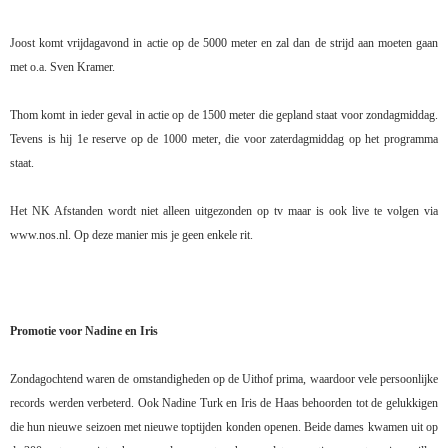
Joost komt vrijdagavond in actie op de 5000 meter en zal dan de strijd aan moeten gaan
met o.a. Sven Kramer.
Thom komt in ieder geval in actie op de 1500 meter die gepland staat voor zondagmiddag.
Tevens is hij 1e reserve op de 1000 meter, die voor zaterdagmiddag op het programma
staat.
Het NK Afstanden wordt niet alleen uitgezonden op tv maar is ook live te volgen via
www.nos.nl. Op deze manier mis je geen enkele rit.
Promotie voor Nadine en Iris
Zondagochtend waren de omstandigheden op de Uithof prima, waardoor vele persoonlijke
records werden verbeterd. Ook Nadine Turk en Iris de Haas behoorden tot de gelukkigen
die hun nieuwe seizoen met nieuwe toptijden konden openen. Beide dames kwamen uit op