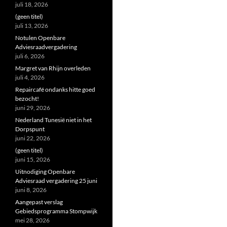
juli 18, 2026
(geen titel)
juli 13, 2026
Notulen Openbare
Adviesraadvergadering
juli 6, 2026
Margret van Rhijn overleden
juli 4, 2026
Repaircafé ondanks hitte goed
bezocht!
juni 29, 2026
Nederland Tunesië niet in het
Dorpspunt
juni 22, 2026
(geen titel)
juni 15, 2026
Uitnodiging Openbare
Adviesraad vergadering 25 juni
juni 8, 2026
Aangepast verslag
Gebiedsprogramma Stompwijk
mei 28, 2026