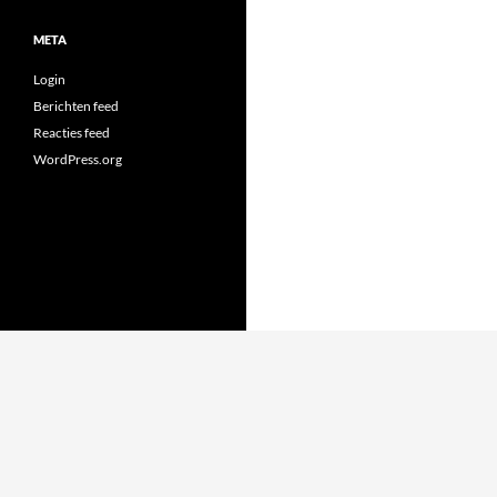
META
Login
Berichten feed
Reacties feed
WordPress.org