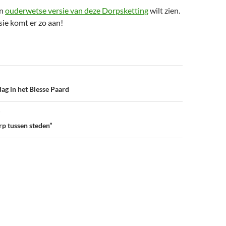
en
ouderwetse versie van deze Dorpsketting
wilt zien.
ie komt er zo aan!
dag in het Blesse Paard
rp tussen steden”