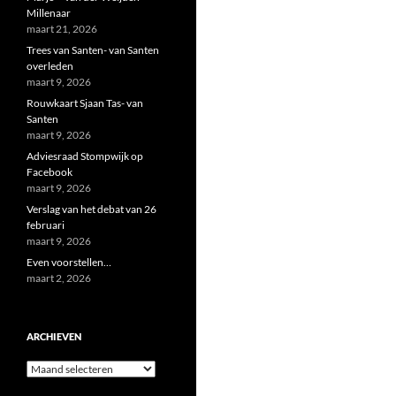
Millenaar
maart 21, 2026
Trees van Santen- van Santen
overleden
maart 9, 2026
Rouwkaart Sjaan Tas- van
Santen
maart 9, 2026
Adviesraad Stompwijk op
Facebook
maart 9, 2026
Verslag van het debat van 26
februari
maart 9, 2026
Even voorstellen…
maart 2, 2026
ARCHIEVEN
Archieven