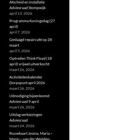
Afscheid en installatie
Adviesraad Stompwijk
april 13, 2026
Programma Koningsdag (27
april)
april 7, 2026
Geslaagd repaircafé op 28
maart
april 5, 2026
Optreden Think Floyd (18
april) vrijwel uitverkocht
maart 26, 2026
Activiteitenkalender
Dorpspunt april 2026
maart 26, 2026
Uitnodiging bijeenkomst
Adviesraad 9 april
maart 26, 2026
Uitslag verkiezingen
Adviesraad
maart 24, 2026
Rouwkaart Josina, Maria –
Marjo – van der Weijden-