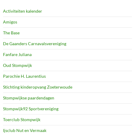
Activiteiten kalender
Amigos
The Base
De Gaanders Carnavalsvereniging
Fanfare Juliana
Oud Stompwijk
Parochie H. Laurentius
Stichting kinderopvang Zoeterwoude
Stompwijkse paardendagen
Stompwijk92 Sportvereniging
Toerclub Stompwijk
Ijsclub Nut en Vermaak