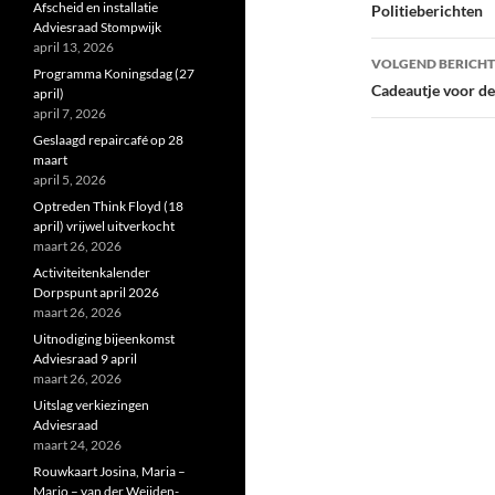
navigatie
Afscheid en installatie
Politieberichten
Adviesraad Stompwijk
april 13, 2026
VOLGEND BERICHT
Programma Koningsdag (27
Cadeautje voor de
april)
april 7, 2026
Geslaagd repaircafé op 28
maart
april 5, 2026
Optreden Think Floyd (18
april) vrijwel uitverkocht
maart 26, 2026
Activiteitenkalender
Dorpspunt april 2026
maart 26, 2026
Uitnodiging bijeenkomst
Adviesraad 9 april
maart 26, 2026
Uitslag verkiezingen
Adviesraad
maart 24, 2026
Rouwkaart Josina, Maria –
Marjo – van der Weijden-