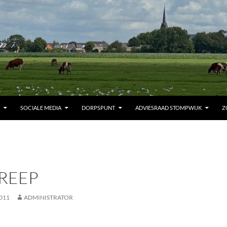
SOCIALE MEDIA
DORPSPUNT
ADVIESRAAD STOMPWIJK
Z
TREEP
011
ADMINISTRATOR