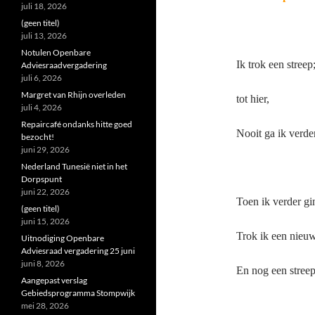
juli 18, 2026
(geen titel)
juli 13, 2026
Notulen Openbare
Ik trok een streep
Adviesraadvergadering
juli 6, 2026
Margret van Rhijn overleden
tot hier,
juli 4, 2026
Repaircafé ondanks hitte goed
Nooit ga ik verder
bezocht!
juni 29, 2026
Nederland Tunesië niet in het
Dorpspunt
juni 22, 2026
Toen ik verder gi
(geen titel)
juni 15, 2026
Trok ik een nieuw
Uitnodiging Openbare
Adviesraad vergadering 25 juni
juni 8, 2026
En nog een streep
Aangepast verslag
Gebiedsprogramma Stompwijk
mei 28, 2026