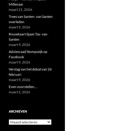
Millenaar
maart 21, 2026
Trees van Santen- van Santen
overleden
maart 9, 2026
Rouwkaart Sjaan Tas- van
Santen
maart 9, 2026
Adviesraad Stompwijk op
Facebook
maart 9, 2026
Verslag van het debat van 26
februari
maart 9, 2026
Even voorstellen…
maart 2, 2026
ARCHIEVEN
Archieven