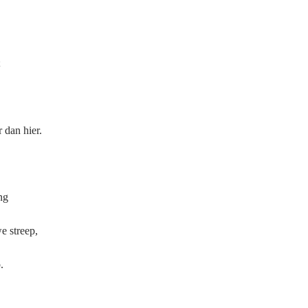
;
 dan hier.
ng
e streep,
.