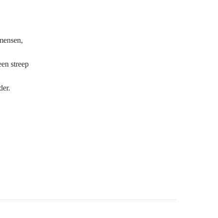
 mensen,
een streep
der.