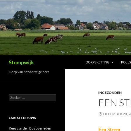
Ga
naar
de
inhoud
Zoeken
Stompwijk
DORPSKETTING
POLL’S
Dorp van het dorstige hert
INGEZONDEN
Zoeken
EEN S
naar:
DECEMBER 20, 2
LAATSTE NIEUWS
Kees van den Bos overleden
Een Streep