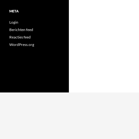
META
Login
Berichten feed
Reacties feed
WordPress.org