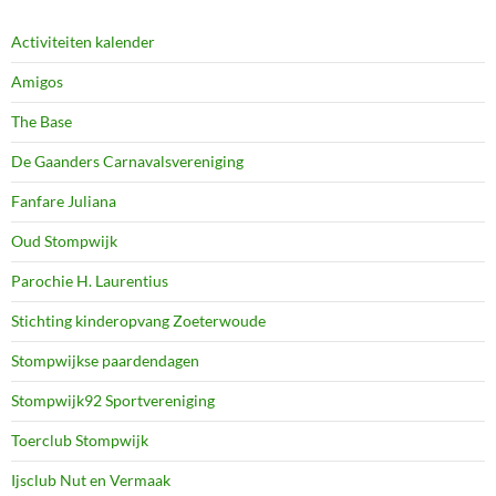
Activiteiten kalender
Amigos
The Base
De Gaanders Carnavalsvereniging
Fanfare Juliana
Oud Stompwijk
Parochie H. Laurentius
Stichting kinderopvang Zoeterwoude
Stompwijkse paardendagen
Stompwijk92 Sportvereniging
Toerclub Stompwijk
Ijsclub Nut en Vermaak