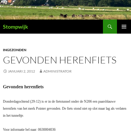
Ga
naar
de
Zoeken
inhoud
Stompwijk
PRIMAI
MENU
INGEZONDEN
GEVONDEN HERENFIETS
JANUARI 2, 2012
ADMINISTRATOR
Gevonden herenfiets
Donderdagochtend (29-12) is er in de fietstunnel onder de N206 een paarsblauwe
herenfiets van het merk Pointer gevonden. De fiets stond niet op slot maar lag als verlaten
in het tunneltje.
Voor informatie bel naar: 0630004036