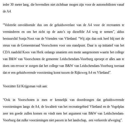
ieder 30 meter lang, die bovendien niet zichtbaar mogen zijn voor de automobilisten vanaf
de A4.
“Volstrekt onvoldoende dus om de geluidsoverlast van de A4 voor de recreanten te
verminderen en om het zicht op de auto’s op diezelfde A4 weg te nemen”, aldus
bestuurslid Sonja Noot van de Vrienden van Vlietland. “Wij zijn dan ook heel blij met de
steun van de Gemeenteraad Voorschoten voor ons standpunt. Daar is op initiatief van
het
CDA raadslid Koos van Herk
onlangs
unaniem een motie aangenomen waarin het college
van B&W van Voorschoten de gemeente Leidschendam-Voorburg oproept er alles aan te
doen om ervoor te zorgen dat het college van B&W van Leidschendam-Voorburg toestaat
dat er een geluidwerende voorziening komt tussen de Rijksweg A4 en Vlietland”.
Voorzitter Ed Krijgsman vult aan:
“Ook in Voorschoten is men er kennelijk van doordrongen dat geluidswerende
voorzieningen langs de A4, de kwaliteit van het recreatiegebied Vlietland en de Vogelplas
zeer ten goede zullen komen en vindt men het argument van B&W van Leidschendam-
Voorburg dat zulke voorzieningen niet passen in het landschap,
een verkeerde afweging”.