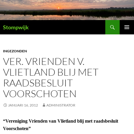
Ga
naar
de
Zoeken
inhoud
Stompwijk
PRIMAI
MENU
INGEZONDEN
VER. VRIENDEN V.
VLIETLAND BLIJ MET
RAADSBESLUIT
VOORSCHOTEN
JANUARI 16, 2012
ADMINISTRATOR
“Vereniging Vrienden van Vlietland blij met raadsbesluit
Voorschoten”