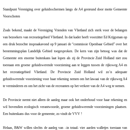
Standpunt Vereniging over geluidsschermen langs de A4 gesteund door motie Gemeente
Voorschoten
Zoals bekend, maakt de Vereniging Vrienden van Vlietland zich sterk voor de belangen
van bezoekers van recreatiegebied Vlietland. In dat kader heeft voorzitter Ed Krijgsman op
een druk bezochte inspraakavond op 9 januari de “commissie Openbaar Gebied” over het
bestemmingsplan Landelijk Gebied toegesproken. De kern van zijn betoog was dat de
Gemeente een enorme buitenkans laat lopen als zij de Provincie Zuid Holland niet zou
toestaan een groene geluidswerende voorziening aan te leggen tussen de rijksweg A4 en
het recreatiegebied Vlietland. De Provincie Zuid Holland wil zo’n adequate
geluidswerende voorziening voor haar rekening nemen om het lawaai van de rijksweg A4
te verminderen en om het zicht van de recreanten op het verkeer van de A4 weg te nemen.
De Provincie neemt niet alleen de aanleg maar ook het onderhoud voor haar rekening en
wil bovendien ecologisch verantwoorde, groene geluidswerende voorzieningen plaatsen.
Een buitenkans dus voor de gemeente, zo vindt de VVV !
Helaas, B&W willen slechts de aanleg van –in totaal- vier aarden walletjes toestaan van