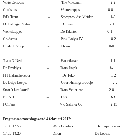
Witte Condors
–
The Vlietteam
2-2
Goldstars
–
Wenteltrapjes
0-0
Ed’s Team
–
Stompwoudse Meiden
1-0
FC bal tegen ’t dak
–
3x niks
2-1
Wenteltrapjes
–
De Talenten
0-1
Goldstars
–
Pink Lady’s IV
0-2
Henk de Vriep
–
Orion
0-0
Team O’Neill
–
Hatseflatsers
4-4
De Freddy’s
–
Team Ralph
8-1
FH Hafnarfjöredur
–
De Toko
1-2
De Leipe Loetjes
–
Overwinningsbroodje
2-2
Staat ’t bier koud?
–
Team Vet-er-aan
2-0
NOAD
–
TZN
3-3
FC Faas
–
V/d Salm & Co
2-13
Programma zaterdagavond 4 februari 2012:
17.30-17.55
Witte Condors
–
De Leipe Loetjes
17.55-18.20
Orion
–
De Leyens