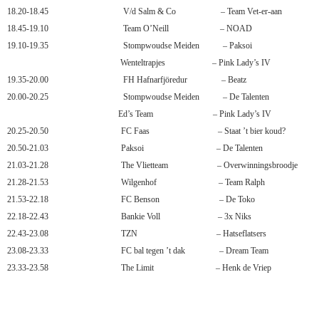
18.20-18.45
V/d Salm & Co
–
Team Vet-er-aan
18.45-19.10
Team O’Neill
–
NOAD
19.10-19.35
Stompwoudse Meiden
–
Paksoi
Wenteltrapjes
–
Pink Lady’s IV
19.35-20.00
FH Hafnarfjöredur
–
Beatz
20.00-20.25
Stompwoudse Meiden
–
De Talenten
Ed’s Team
–
Pink Lady’s IV
20.25-20.50
FC Faas
–
Staat ’t bier koud?
20.50-21.03
Paksoi
–
De Talenten
21.03-21.28
The Vlietteam
–
Overwinningsbroodje
21.28-21.53
Wilgenhof
–
Team Ralph
21.53-22.18
FC Benson
–
De Toko
22.18-22.43
Bankie Voll
–
3x Niks
22.43-23.08
TZN
–
Hatseflatsers
23.08-23.33
FC bal tegen ’t dak
–
Dream Team
23.33-23.58
The Limit
–
Henk de Vriep