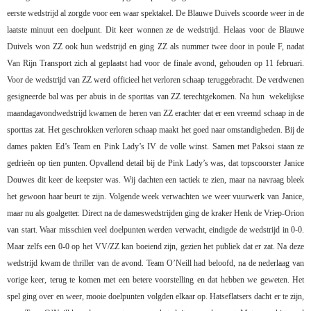
eerste wedstrijd al zorgde voor een waar spektakel. De Blauwe Duivels scoorde weer in de
laatste minuut een doelpunt. Dit keer wonnen ze de wedstrijd. Helaas voor de Blauwe
Duivels won ZZ ook hun wedstrijd en ging ZZ als nummer twee door in poule F, nadat
Van Rijn Transport zich al geplaatst had voor de finale avond, gehouden op 11 februari.
Voor de wedstrijd van ZZ werd officieel het verloren schaap teruggebracht. De verdwenen
gesigneerde bal was per abuis in de sporttas van ZZ terechtgekomen. Na hun
wekelijkse
maandagavondwedstrijd kwamen de heren van ZZ erachter dat er een vreemd schaap in de
sporttas zat. Het geschrokken verloren schaap maakt het goed naar omstandigheden. Bij de
dames pakten Ed’s Team en Pink Lady’s IV de volle winst. Samen met Paksoi staan ze
gedrieën op tien punten. Opvallend detail bij de Pink Lady’s was, dat topscoorster Janice
Douwes dit keer de keepster was. Wij dachten een tactiek te zien, maar na navraag bleek
het gewoon haar beurt te zijn. Volgende week verwachten we weer vuurwerk van Janice,
maar nu als goalgetter. Direct na de dameswedstrijden ging de kraker Henk de Vriep-Orion
van start. Waar misschien veel doelpunten werden verwacht, eindigde de wedstrijd in 0-0.
Maar zelfs een 0-0 op het VV/ZZ kan boeiend zijn, gezien het publiek dat er zat. Na deze
wedstrijd kwam de thriller van de avond. Team O’Neill had beloofd, na de nederlaag van
vorige keer, terug te komen met een betere voorstelling en dat hebben we geweten. Het
spel ging over en weer, mooie doelpunten volgden elkaar op. Hatseflatsers dacht er te zijn,