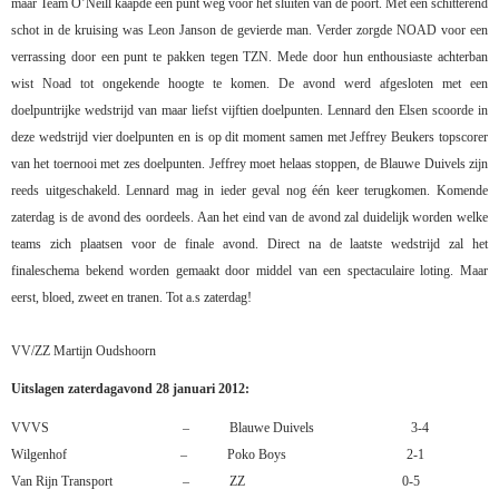
maar Team O’Neill kaapde een punt weg voor het sluiten van de poort. Met een schitterend
schot in de kruising was Leon Janson de gevierde man. Verder zorgde NOAD voor een
verrassing door een punt te pakken tegen TZN. Mede door hun enthousiaste achterban
wist Noad tot ongekende hoogte te komen. De avond werd afgesloten met een
doelpuntrijke wedstrijd van maar liefst vijftien doelpunten. Lennard den Elsen scoorde in
deze wedstrijd vier doelpunten en is op dit moment samen met Jeffrey Beukers topscorer
van het toernooi met zes doelpunten. Jeffrey moet helaas stoppen, de Blauwe Duivels zijn
reeds uitgeschakeld. Lennard mag in ieder geval nog één keer terugkomen. Komende
zaterdag is de avond des oordeels. Aan het eind van de avond zal duidelijk worden welke
teams zich plaatsen voor de finale avond. Direct na de laatste wedstrijd zal het
finaleschema bekend worden gemaakt door middel van een spectaculaire loting. Maar
eerst, bloed, zweet en tranen. Tot a.s zaterdag!
VV/ZZ Martijn Oudshoorn
Uitslagen zaterdagavond 28 januari 2012:
VVVS
–
Blauwe Duivels
3-4
Wilgenhof
–
Poko Boys
2-1
Van Rijn Transport
–
ZZ
0-5