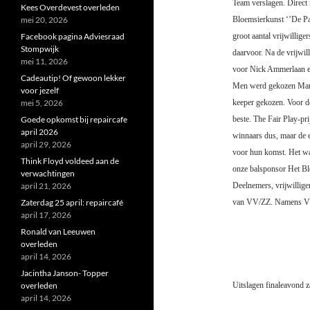
Team verslagen. Direct 
Kees Overdevest overleden
mei 20, 2026
Bloemsierkunst ‘’De Pas
Facebook pagina Adviesraad
groot aantal vrijwillige
Stompwijk
daarvoor. Na de vrijwil
mei 11, 2026
voor Nick Ammerlaan en
Cadeautip! Of gewoon lekker
Men werd gekozen Marc
voor jezelf
mei 5, 2026
keeper gekozen. Voor de 
Goede opkomst bij repaircafe
beste. The Fair Play-pri
april 2026
winnaars dus, maar de e
april 29, 2026
voor hun komst. Het wa
Think Floyd voldeed aan de
onze balsponsor Het Bl
verwachtingen
april 21, 2026
Deelnemers, vrijwillige
Zaterdag 25 april: repaircafé
van VV/ZZ.
Namens VV
april 17, 2026
Ronald van Leeuwen
overleden
april 14, 2026
Jacintha Janson- Topper
overleden
Uitslagen finaleavond 
april 14, 2026