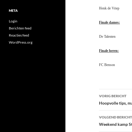
Henk de 
META
Login
Finale dames:
Berichten feed
Reacties feed
De Talen
WordPress.org
Finale heren:
FC Benson
Bericht
VORIG BERICHT
navigatie
Hoopvolle tips, ma
VOLGEND BERICHT
Weekend kamp S