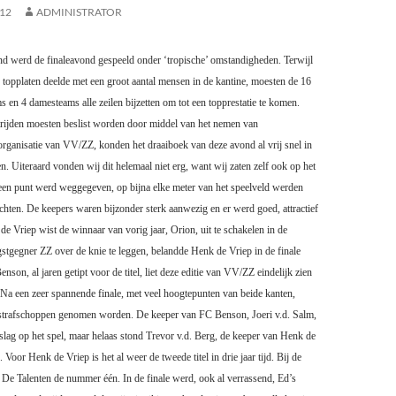
012
ADMINISTRATOR
d werd de finaleavond gespeeld onder ‘tropische’ omstandigheden. Terwijl
topplaten deelde met een groot aantal mensen in de kantine, moesten de 16
 en 4 damesteams alle zeilen bijzetten om tot een topprestatie te komen.
trijden moesten beslist worden door middel van het nemen van
organisatie van VV/ZZ, konden het draaiboek van deze avond al vrij snel in
n. Uiteraard vonden wij dit helemaal niet erg, want wij zaten zelf ook op het
Geen punt werd weggegeven, op bijna elke meter van het speelveld werden
chten. De keepers waren bijzonder sterk aanwezig en er werd goed, attractief
de Vriep wist de winnaar van vorig jaar, Orion, uit te schakelen in de
stgegner ZZ over de knie te leggen, belandde Henk de Vriep in de finale
on, al jaren getipt voor de titel, liet deze editie van VV/ZZ eindelijk zien
n. Na een zeer spannende finale, met veel hoogtepunten van beide kanten,
k strafschoppen genomen worden. De keeper van FC Benson, Joeri v.d. Salm,
ijslag op het spel, maar helaas stond Trevor v.d. Berg, de keeper van Henk de
. Voor Henk de Vriep is het al weer de tweede titel in drie jaar tijd. Bij de
De Talenten de nummer één. In de finale werd, ook al verrassend, Ed’s