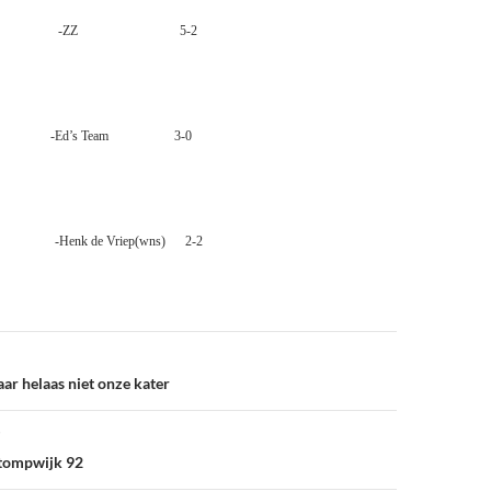
Vriep -ZZ 5-2
ten
-Ed’s Team
3-0
-Henk de Vriep(wns)
2-2
ar helaas niet onze kater
tompwijk 92