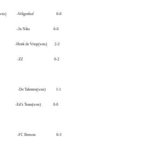
wns)
-Wilgenhof
0-0
-3x Niks
6-0
on
-Henk de Vriep(wns)
2-2
& Co
-ZZ
0-2
’s IV
-De Talenten(wns)
1-1
oi
-Ed’s Team(wns)
0-0
roodje
-FC Benson
0-3