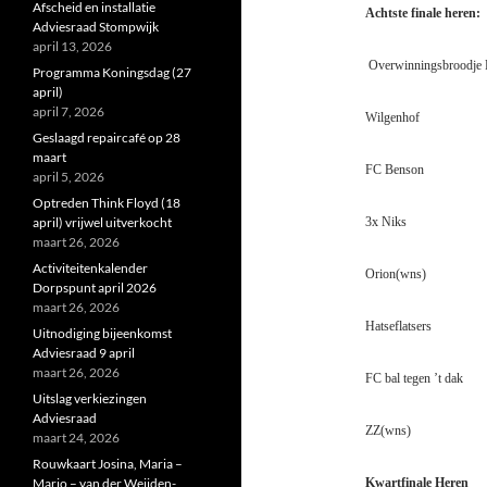
Afscheid en installatie
Achtste finale heren:
Adviesraad Stompwijk
april 13, 2026
Overwinningsbroodje
Programma Koningsdag (27
april)
april 7, 2026
Wilgenhof
Geslaagd repaircafé op 28
maart
FC Benson
april 5, 2026
Optreden Think Floyd (18
april) vrijwel uitverkocht
3x Niks
maart 26, 2026
Activiteitenkalender
Orion(wns)
Dorpspunt april 2026
maart 26, 2026
Hatseflatsers
Uitnodiging bijeenkomst
Adviesraad 9 april
maart 26, 2026
FC bal tegen ’t dak
Uitslag verkiezingen
Adviesraad
ZZ(wns)
maart 24, 2026
Rouwkaart Josina, Maria –
Marjo – van der Weijden-
Kwartfinale Heren