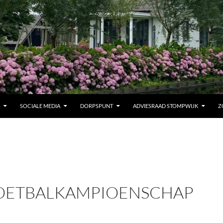
SOCIALE MEDIA
DORPSPUNT
ADVIESRAAD STOMPWIJK
Z
OETBALKAMPIOENSCHAP