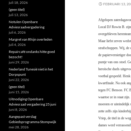
juli 18, 2026
FEBRUARI 13, 2
(geen titel)
juli 13, 2026
Afgelopen zaterdagavon
Notulen Openbare
Adviesraadvergadering
Local DJ Rowin B. zijn 
juli 6, 2026
overgebleven herenteams
Margret van Rhijn overleden
Maar liefst zeven weds
juli 4, 2026
strafschoppen. Wij, de 
Repaircafé ondanks hitte goed
de papiervernietiger doe
bezocht!
juni 29, 2026
puntje van ons stoel. 
Nederland Tunesië niet in het
heroïsche duels uitgevo
Dorpspunt
voetbal gespeeld. Henk 
juni 22, 2026
kwartfinale. Na ook ang
(geen titel)
tegen FC Benson. FC Bens
juni 15, 2026
waartoe ze in staat zij
Uitnodiging Openbare
Adviesraad vergadering 25 juni
moesten er uiteindelij
juni 8, 2026
zette zelfs zijn kinderb
Aangepast verslag
Vriep, de titel in de weg
Gebiedsprogramma Stompwijk
dames werd verrassend 
mei 28, 2026