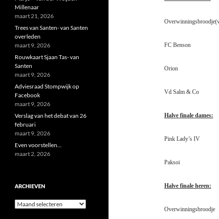
Millenaar
maart 21, 2026
Overwinningsbroodje(
Trees van Santen- van Santen
overleden
maart 9, 2026
FC Benson
Rouwkaart Sjaan Tas- van
Santen
Ori
maart 9, 2026
Adviesraad Stompwijk op
Vd Salm 
Facebook
maart 9, 2026
Verslag van het debat van 26
Halve finale dames:
februari
maart 9, 2026
Pink Lady
Even voorstellen…
maart 2, 2026
Paks
Halve finale heren:
ARCHIEVEN
Archieven
Overwinningsb