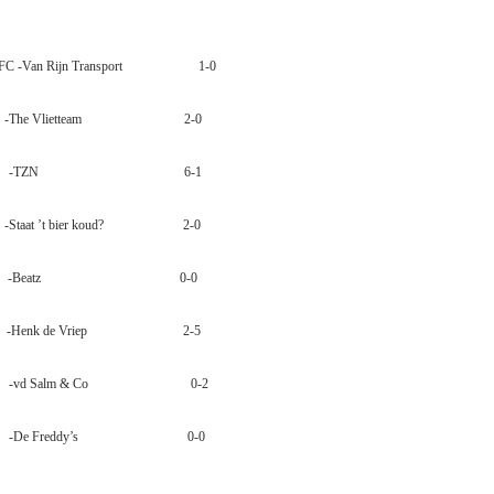
 FC
-Van Rijn Transport
1-0
-The Vlietteam
2-0
-TZN
6-1
-Staat ’t bier koud? 2-0
-Beatz
0-0
-Henk de Vriep
2-5
-vd Salm & Co
0-2
-De Freddy’s
0-0