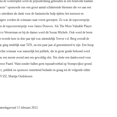
na de wedstrijden werd de prijsuitreiking gehouden in een bomvolle kantine.
sie’’ sponsorde ons een groot aantal schitterende bloemen die we aan een
rs uitreikten als dank voor de fantastische hulp tijdens het toernooi en
ligers werden de winnaars naar voren geroepen. Zo was de topscorerprijs
 de topscoorsterprijs voor Janice Douwes. Als The Most Valuable Player
o Westerman en bij de dames werd dit Susan Michels. Ook werd de beste
tweede keer in drie jaar tijd was uiteindelijk Trevor v.d. Berg overall de
js ging eindelijk naar TZN, na een paar jaar al genomineerd te zijn. Een hoop
chte winnaar was natuurlijk het publiek, die in grote getale beloond werd
s een mooie avond met een geweldig slot. Ten slotte een dankwoord voor
esse Paard. Want zonder ballen geen topzaalvoetbal op Stompwijkse grond.
rs, publiek en sponsors ontzettend bedankt en graag tot de volgende editie
/ZZ, Martijn Oudshoorn
zaterdagavond 11 februari 2012: