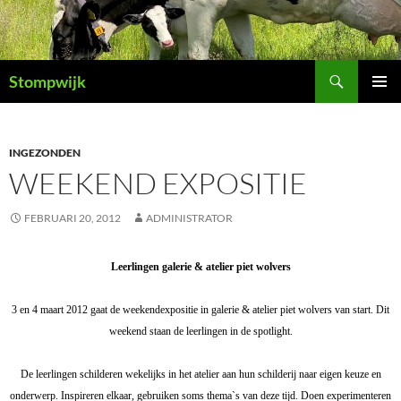
Ga
naar
de
Zoeken
inhoud
Stompwijk
PRIMAI
MENU
INGEZONDEN
WEEKEND EXPOSITIE
FEBRUARI 20, 2012
ADMINISTRATOR
Leerlingen galerie & atelier piet wolvers
3 en 4 maart 2012 gaat de weekendexpositie in galerie & atelier piet wolvers van start. Dit
weekend staan de leerlingen in de spotlight.
De leerlingen schilderen wekelijks in het atelier aan hun schilderij naar eigen keuze en
onderwerp. Inspireren elkaar, gebruiken soms thema`s van deze tijd. Doen experimenteren