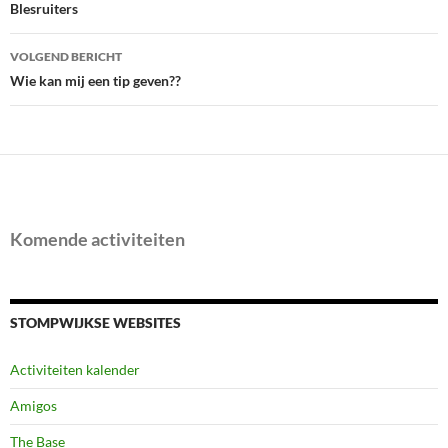
navigatie
Blesruiters
VOLGEND BERICHT
Wie kan mij een tip geven??
Komende activiteiten
STOMPWIJKSE WEBSITES
Activiteiten kalender
Amigos
The Base