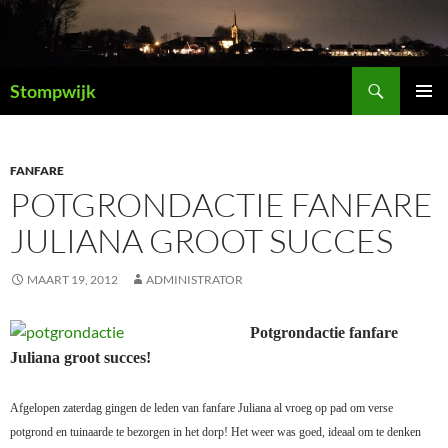
Ga
naar
de
Zoeken
inhoud
Stompwijk
PRIMAI
MENU
FANFARE
POTGRONDACTIE FANFARE
JULIANA GROOT SUCCES
MAART 19, 2012
ADMINISTRATOR
Potgrondactie fanfare
Juliana groot succes!
Afgelopen zaterdag gingen de leden van fanfare Juliana al vroeg op pad om verse
potgrond en tuinaarde te bezorgen in het dorp! Het weer was goed, ideaal om te denken