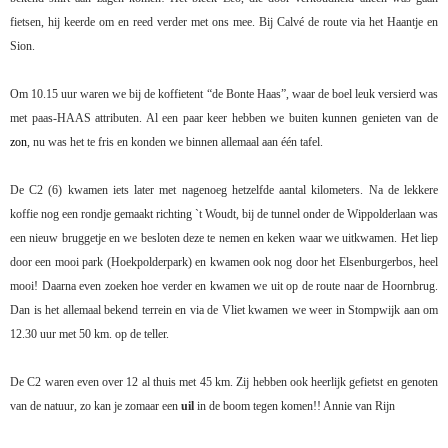
fietsen, hij keerde om en reed verder met ons mee. Bij Calvé de route via het Haantje en
Sion.
Om 10.15 uur waren we bij de koffietent “de Bonte Haas”, waar de boel leuk versierd was
met paas-HAAS attributen. Al een paar keer hebben we buiten kunnen genieten van de
zon
, nu was het te fris en konden we binnen allemaal aan één tafel.
De C2 (6) kwamen iets later met nagenoeg hetzelfde aantal kilometers. Na de lekkere
koffie nog een rondje gemaakt richting `t Woudt, bij de tunnel onder de Wippolderlaan was
een nieuw bruggetje en we besloten deze te nemen en keken waar we uitkwamen. Het liep
door een mooi park (Hoekpolderpark) en kwamen ook nog door het Elsenburgerbos, heel
mooi! Daarna even zoeken hoe verder en kwamen we uit op de route naar de Hoornbrug.
Dan is het allemaal bekend terrein en via de Vliet kwamen we weer in Stompwijk aan om
12.30 uur met 50 km. op de teller.
De C2 waren even over 12 al thuis met 45 km. Zij hebben ook heerlijk gefietst en genoten
van de natuur, zo kan je zomaar een
uil
in de boom tegen komen!!
Annie van Rijn