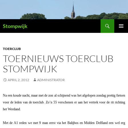
Ga
naar
de
Zoeken
inhoud
Stompwijk
PRIMAI
MENU
TOERCLUB
TOERNIEUWS TOERCLUB
STOMPWIJK
APRIL 2, 2012
ADMINISTRATOR
Na een koude nacht, maar met de zon al schijnend was het afgelopen zondag prettig fietsen
voor de leden van de toerclub. Zo’n 55 verschenen er aan het vertrek voor de rit richting
het Westland.
Met de A1 reden we met 9 man eerst via het Balijbos en Midden Delfland een wel erg