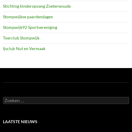
Stichting kinderopvang Zoeterwoude
Stompwijkse paardendagen
Stompwijk92 Sportvereniging
Toerclub Stompwijk
Ijsclub Nut en Vermaak
Zoeken
naar:
LAATSTE NIEUWS