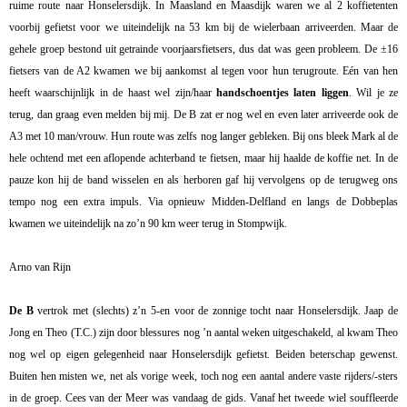
ruime route naar Honselersdijk. In Maasland en Maasdijk waren we al 2 koffietenten
voorbij gefietst voor we uiteindelijk na 53 km bij de wielerbaan arriveerden. Maar de
gehele groep bestond uit getrainde voorjaarsfietsers, dus dat was geen probleem. De ±16
fietsers van de A2 kwamen we bij aankomst al tegen voor hun terugroute. Eén van hen
heeft waarschijnlijk in de haast wel zijn/haar
handschoentjes laten liggen
. Wil je ze
terug, dan graag even melden bij mij. De B zat er nog wel en even later arriveerde ook de
A3 met 10 man/vrouw. Hun route was zelfs nog langer gebleken. Bij ons bleek Mark al de
hele ochtend met een aflopende achterband te fietsen, maar hij haalde de koffie net. In de
pauze kon hij de band wisselen en als herboren gaf hij vervolgens op de terugweg ons
tempo nog een extra impuls. Via opnieuw Midden-Delfland en langs de Dobbeplas
kwamen we uiteindelijk na zo’n 90 km weer terug in Stompwijk.
Arno van Rijn
De B
vertrok met (slechts) z’n 5-en voor de zonnige tocht naar Honselersdijk. Jaap de
Jong en Theo (T.C.) zijn door blessures nog ’n aantal weken uitgeschakeld, al kwam Theo
nog wel op eigen gelegenheid naar Honselersdijk gefietst. Beiden beterschap gewenst.
Buiten hen misten we, net als vorige week, toch nog een aantal andere vaste rijders/-sters
in de groep. Cees van der Meer was vandaag de gids. Vanaf het tweede wiel souffleerde