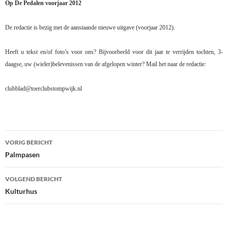
Op De Pedalen voorjaar 2012
De redactie is bezig met de aanstaande nieuwe uitgave (voorjaar 2012).
Heeft u tekst en/of foto’s voor ons? Bijvoorbeeld voor dit jaar te verrijden tochten, 3-
daagse, uw (wieler)belevenissen van de afgelopen winter? Mail het naar de redactie:
clubblad@toerclubstompwijk.nl
Bericht
VORIG BERICHT
navigatie
Palmpasen
VOLGEND BERICHT
Kulturhus