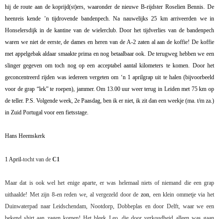
hij de route aan de koprijd(st)ers, waaronder de nieuwe B-rijdster Roselien Bennis. De
heenreis kende ’n tijdrovende bandenpech. Na nauwelijks 25 km arriveerden we in
Honselersdijk in de kantine van de wielerclub. Door het tijdverlies van de bandenpech
waren we niet de eerste, de dames en heren van de A-2 zaten al aan de koffie! De koffie
met appelgebak aldaar smaakte prima en nog betaalbaar ook. De terugweg hebben we een
slinger gegeven om toch nog op een acceptabel aantal kilometers te komen. Door het
geconcentreerd rijden was iedereen vergeten om ‘n 1 aprilgrap uit te halen (bijvoorbeeld
voor de grap “lek” te roepen), jammer. Om 13.00 uur weer terug in Leiden met 75 km op
de teller. P.S. Volgende week, 2e Paasdag, ben ik er niet, ik zit dan een weekje (ma. t/m za.)
in Zuid Portugal voor een fietsstage.
Hans Heemskerk
1 April
-tocht van de
C1
Maar dat is ook wel het enige aparte, er was helemaal niets of niemand die een grap
uithaalde! Met zijn 8-en reden we, al vergezeld door de
zon
, een klein ommetje via het
Duinwaterpad naar Leidschendam, Nootdorp, Dobbeplas en door Delft, waar we een
bekend shirt aan zagen komen! Het bleek Leo, die door verkoudheid alleen was gaan