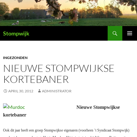
Ga
naar
de
inhoud
Zoeken
Stompwijk
PRIMAI
MENU
INGEZONDEN
NIEUWE STOMPWIJKSE
KORTEBANER
APRIL 30, 2012
ADMINISTRATOR
Nieuwe Stompwijkse
kortebaner
Ook dit jaar heeft een groep Stompwijkse eigenaren (voorheen ’t Syndicaat Stompwijk)