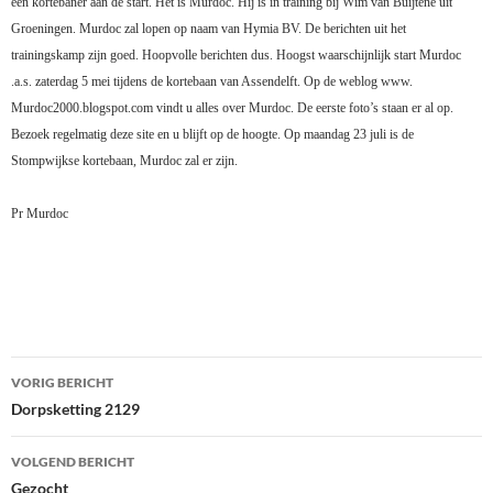
een kortebaner aan de start. Het is Murdoc. Hij is in training bij Wim van Buijtene uit
Groeningen. Murdoc zal lopen op naam van Hymia BV. De berichten uit het
trainingskamp zijn goed. Hoopvolle berichten dus. Hoogst waarschijnlijk start Murdoc
.a.s. zaterdag 5 mei tijdens de kortebaan van Assendelft. Op de weblog www.
Murdoc2000.blogspot.com vindt u alles over Murdoc. De eerste foto’s staan er al op.
Bezoek regelmatig deze site en u blijft op de hoogte. Op maandag 23 juli is de
Stompwijkse kortebaan, Murdoc zal er zijn.
Pr Murdoc
Bericht
VORIG BERICHT
navigatie
Dorpsketting 2129
VOLGEND BERICHT
Gezocht