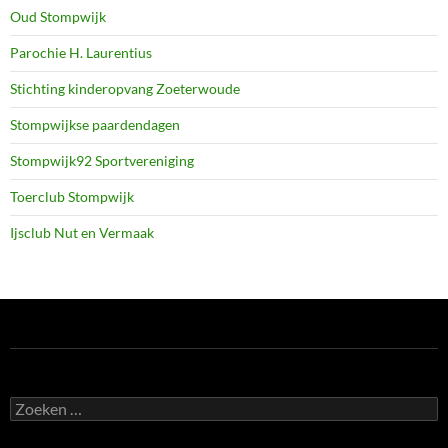
Oud Stompwijk
Parochie H. Laurentius
Stichting kinderopvang Zoeterwoude
Stompwijkse paardendagen
Stompwijk92 Sportvereniging
Toerclub Stompwijk
Ijsclub Nut en Vermaak
Zoeken
naar: